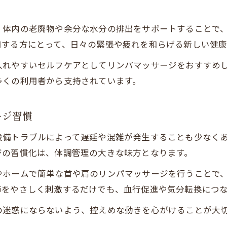
地下鉄東西線の日常で巡りを整える秘訣
、体内の老廃物や余分な水分の排出をサポートすることで
リンパマッサージで巡りを整える毎日のコツ
用する方にとって、日々の緊張や疲れを和らげる新しい健康
東西線利用者が実践する体調改善の秘訣
入れやすいセルフケアとしてリンパマッサージをおすすめ
運行状況と合わせて考えるリラックス法
多くの利用者から支持されています。
ストレス軽減に役立つリンパケアの方法
日常の移動と体調管理を両立させる工夫
ージ習慣
リンパマッサージで得られる体の変化とは
設備トラブルによって遅延や混雑が発生することも少なく
体調改善を実感できるリンパマッサージ効果
ジの習慣化は、体調管理の大きな味方となります。
東西線利用者から見た体の変化と実例紹介
やホームで簡単な首や肩のリンパマッサージを行うことで
むくみや疲労感軽減に役立つ理由を解説
節をやさしく刺激するだけでも、血行促進や気分転換につ
リラックス効果を高める施術後の過ごし方
の迷惑にならないよう、控えめな動きを心がけることが大
日常生活で感じる体の変化とその対策
。