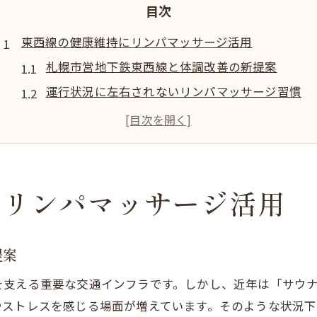
目次
東西線の健康維持にリンパマッサージ活用
札幌市営地下鉄東西線と体調改善の新提案
運行状況に左右されないリンパマッサージ習慣
東西線沿線で取り入れる快適な健康維持法
リアルタイム運行情報を活かした体調ケア術
リンパマッサージで毎日のリズムを整える方法
体調管理を強化する東西線沿線流リラックス習慣
にリンパマッサージ活用
リンパマッサージと東西線利用者の体調管理法
日々の乗車前後にできるリラックス習慣の提案
提案
運行状況の変化に強い心身作りのポイント
を支える重要な交通インフラです。しかし、近年は「サウ
体調改善につながる沿線リラックススポット活用
やストレスを感じる場面が増えています。そのような状況
リンパマッサージを活かした疲労回復テクニック