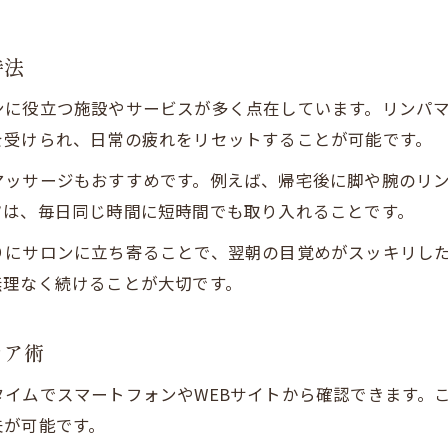
快適な生活へ導く東西線利用時の新ケア提案
東西線生活に寄り添うリンパマッサージ習慣
持法
運行状況に応じた柔軟な体調改善アイデア
ンに役立つ施設やサービスが多く点在しています。リンパ
快適な移動を叶えるリラックスケアのすすめ
を受けられ、日常の疲れをリセットすることが可能です。
リンパマッサージで毎日をより健康的に
日常のストレスを減らす新しいセルフケア法
マッサージもおすすめです。例えば、帰宅後に脚や腕のリ
ツは、毎日同じ時間に短時間でも取り入れることです。
体調改善に必須の東西線沿線健康法まとめ
リンパマッサージと健康維持の総まとめ
りにサロンに立ち寄ることで、翌朝の目覚めがスッキリし
ご予約はこちら
ご予約はこちら
無理なく続けることが大切です。
東西線利用者に最適な体調改善方法とは
日々実践できる簡単なセルフケアのコツ
ケア術
運行状況も考慮した健康管理の新常識
快適な毎日のために知っておきたい習慣
イムでスマートフォンやWEBサイトから確認できます。
夫が可能です。