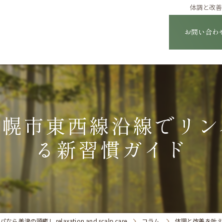
体調と改
お問い合わ
札幌市東西線沿線でリン
る新習慣ガイド
の頭癒し relaxation and scalp care
コラム
体調と改善を叶