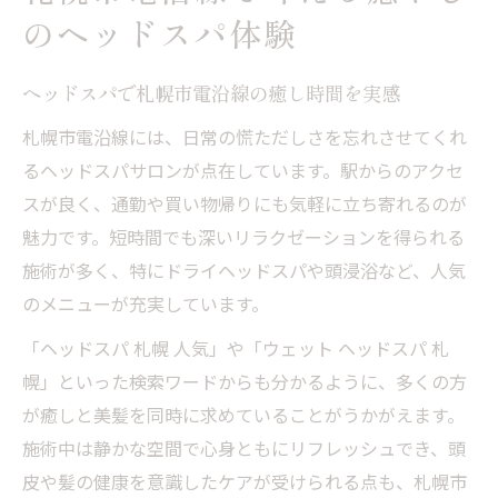
人気高まるヘッドスパで美髪とリラックスを実
のヘッドスパ体験
感
人気ヘッドスパが美髪と癒しをもたらす理
ヘッドスパで札幌市電沿線の癒し時間を実感
由
札幌市電沿線には、日常の慌ただしさを忘れさせてくれ
札幌のヘッドスパでリラックスと美髪を両
るヘッドスパサロンが点在しています。駅からのアクセ
立
スが良く、通勤や買い物帰りにも気軽に立ち寄れるのが
ヘッドスパで叶える髪のツヤと心の安らぎ
魅力です。短時間でも深いリラクゼーションを得られる
口コミ高評価のヘッドスパを選ぶポイント
施術が多く、特にドライヘッドスパや頭浸浴など、人気
ヘッドマッサージで実感する美髪効果と満
のメニューが充実しています。
足感
「ヘッドスパ 札幌 人気」や「ウェット ヘッドスパ 札
頭皮洗浄で健康と睡眠をサポートする方法
幌」といった検索ワードからも分かるように、多くの方
ヘッドスパの頭皮洗浄で睡眠の質が向上す
が癒しと美髪を同時に求めていることがうかがえます。
る理由
施術中は静かな空間で心身ともにリフレッシュでき、頭
頭皮洗浄ヘッドスパで健康と美髪をサポー
皮や髪の健康を意識したケアが受けられる点も、札幌市