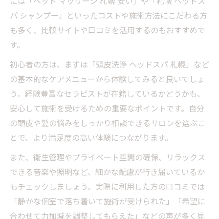
には「ヘッド マッサージ 札幌 安い」や「札幌 ヘッドス
る方法
パ シャンプー」といったコストや施術方法にこだわる方
札幌で選ぶ時短ヘッドスパのメリットとは
も多く、比較サイトや口コミを活用するのもおすすめで
す。
短時間でも美髪とリラックスが叶うヘッド
スパ
初心者の方は、まずは「頭皮洗浄 ヘッドスパ 札幌」など
の基本的なケアメニューから体験してみると良いでしょ
う。経験豊富なセラピストが在籍しているかどうかも、
安心して施術を受けるための重要なポイントです。自分
の頭皮や髪の悩みをしっかり相談できるサロンを選ぶこ
とで、より満足度の高い体験につながります。
また、衛生管理やプライベート空間の確保、リラックス
できる音楽や照明など、細かな配慮が行き届いているか
もチェックしましょう。実際に利用した方の口コミでは
「静かな個室で落ち着いて施術が受けられた」「希望に
合わせて力加減を調整してもらえた」などの声が多く見