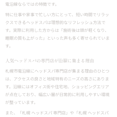
ト
電沿線ならではの特徴です。
札幌の専門店で受ける頭皮洗浄ヘッドスパ
特に仕事や家事で忙しい方にとって、短い時間でリラッ
体験
クスできるヘッドスパは理想的なリフレッシュ方法で
ヘッドスパによる頭皮環境の改善ポイント
す。実際に利用した方からは「施術後は頭が軽くなり、
良質な睡眠を目指すヘッドスパの新常識
睡眠の質も上がった」といった声も多く寄せられていま
ウェットヘッドスパが札幌で選ばれる理由
す。
ウェットヘッドスパが札幌で人気の秘密
人気ヘッドスパの専門店が沿線に集まる理由
ウェットヘッドスパによる頭皮ケアの魅力
札幌市電沿線にヘッドスパ専門店が集まる理由のひとつ
札幌の専門店で体験できる新感覚ヘッドス
は、アクセスの良さと地域特有のニーズの高さにありま
パ
す。沿線にはオフィス街や住宅地、ショッピングエリア
ウェットヘッドスパで得る深いリラックス
が点在しており、幅広い層が日常的に利用しやすい環境
効果
が整っています。
ヘッドスパで髪と頭皮をWで美しくする方
また、「札幌 ヘッドスパ 専門店」や「札幌 ヘッドスパ
法