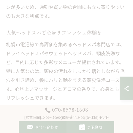
ンが多いため、通勤や買い物の合間にも立ち寄りやすい
のも大きな利点です。
人気ヘッドスパで心身リフレッシュ体験を
札幌市電沿線で高評価を集めるヘッドスパ専門店では、
ドライヘッドスパやウェットヘッドスパ、頭皮洗浄な
ど、目的に応じた多彩なメニューが提供されています。
特に人気なのは、頭皮の汚れをしっかり落としながら毛
穴を引き締め、髪にハリと艶を与える頭皮洗浄コースで
す。心地よいマッサージとアロマの香りで、心身ともに
リフレッシュできます。
070-8578-1608
リピーターが多い理由は、1回でも「頭がすっきりした」
「髪がまとまりやすくなった」といった効果を実感しや
[営業時間]10:00～20:00(最終受付19:00)[定休日]不定休
すいことです。ただし、効果を長続きさせるには定期的
お問い合わせ
ご予約