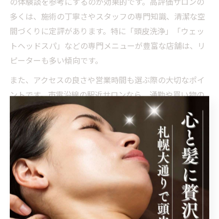
の体験談を参考にするのが効果的です。高評価サロンの
多くは、施術の丁寧さやスタッフの専門知識、清潔な空
間づくりに定評があります。特に「頭皮洗浄」「ウェッ
トヘッドスパ」などの専門メニューが豊富な店舗は、リ
ピーターも多い傾向です。
また、アクセスの良さや営業時間も選ぶ際の大切なポイ
ントです。市電沿線の駅近サロンなら、通勤や買い物の
合間にも立ち寄りやすいでしょう。実際に「短時間でも
効果を実感できた」「予約が取りやすく通いやすい」と
いった声が寄せられています。
失敗を避けるためには、事前にサロンのホームページや
SNSで施術の流れや料金を確認し、自分に合ったコース
を選ぶことが重要です。初めての方には体験コースやカ
ウンセリング付きのプランもおすすめです。