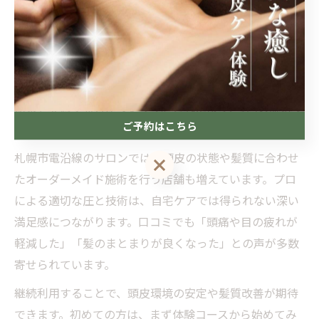
ヘッドマッサージで実感する美髪効果と満足感
ヘッドマッサージは、頭皮のコリをほぐして血流を促進
し、髪の成長をサポートします。実際、施術後すぐに
「頭がすっきりした」「髪にハリが出た」といった美髪
効果を実感する方が多いです。これにより、1回の施術で
ご予約はこちら
も見た目や手触りの変化を体感できるのが特徴です。
札幌市電沿線のサロンでは、頭皮の状態や髪質に合わせ
ご予約はこちら
たオーダーメイド施術を行う店舗も増えています。プロ
による適切な圧と技術は、自宅ケアでは得られない深い
満足感につながります。口コミでも「頭痛や目の疲れが
軽減した」「髪のまとまりが良くなった」との声が多数
寄せられています。
継続利用することで、頭皮環境の安定や髪質改善が期待
できます。初めての方は、まず体験コースから始めてみ