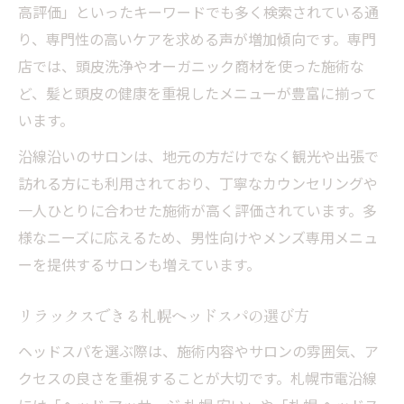
高評価」といったキーワードでも多く検索されている通
ヘッドスパで毎日のストレスを優しく和らげる
り、専門性の高いケアを求める声が増加傾向です。専門
ヘッドスパが毎日のストレス緩和に効く理
店では、頭皮洗浄やオーガニック商材を使った施術な
由
ど、髪と頭皮の健康を重視したメニューが豊富に揃って
札幌のヘッドスパで感じる癒しのひととき
います。
人気ヘッドスパで心身リフレッシュ体験を
沿線沿いのサロンは、地元の方だけでなく観光や出張で
ストレス対策におすすめのヘッドスパ活用
訪れる方にも利用されており、丁寧なカウンセリングや
法
一人ひとりに合わせた施術が高く評価されています。多
ヘッドスパで心と頭皮をやさしくケアする
様なニーズに応えるため、男性向けやメンズ専用メニュ
短時間でも効果を感じる札幌市電沿線のヘッド
ーを提供するサロンも増えています。
スパ
短時間施術でも満足できるヘッドスパ体験
リラックスできる札幌ヘッドスパの選び方
忙しい人に嬉しい札幌市電沿線のヘッドス
ヘッドスパを選ぶ際は、施術内容やサロンの雰囲気、ア
パ
クセスの良さを重視することが大切です。札幌市電沿線
ヘッドスパで短時間リフレッシュを実現す