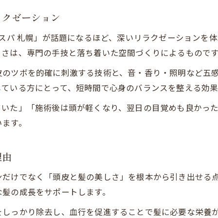
心身を満たすヘッドスパ選びのポイント
ラクゼーション
ヘッドスパ選びで失敗しないチェックポイント
札幌で評判のヘッドスパ専門店の特徴とは
ドスパ 札幌」が話題になるほど、深いリラクゼーションを
よさは、専門の手技と落ち着いた空間づくりによるもので
頭皮ケアが充実したヘッドスパの見極め方
リラックス重視のヘッドスパを選ぶコツ
皮のツボを的確に刺激する技術と、音・香り・照明など五
寝落ち体験ができるヘッドスパの選択基準
している方にとって、短時間で心身のバランスを整える効果
リピートしたくなるヘッドスパの魅力とは
ていた」「施術後は頭が軽くなり、翌日の目覚めも良かっ
ヘッドスパのリピート率が高い理由を徹底解説
います。
ご予約はこちら
ご予約はこちら
札幌でリピートされるヘッドスパの秘密に迫る
頭皮ケアから美髪まで叶うヘッドスパの魅力
理由
リピーター続出ヘッドスパで得られる満足感
ンだけでなく「頭皮と髪の美しさ」を根本から引き出せる
ヘッドスパが心まで満たす癒しの理由
な髪の成長をサポートします。
をしっかり除去し、血行を促進することで髪に必要な栄養