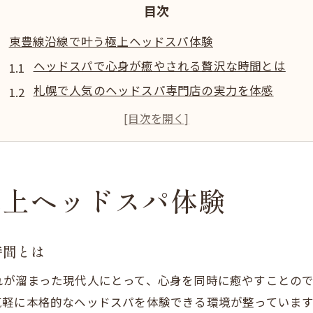
目次
東豊線沿線で叶う極上ヘッドスパ体験
ヘッドスパで心身が癒やされる贅沢な時間とは
札幌で人気のヘッドスパ専門店の実力を体感
寝落ち続出ヘッドスパが叶える深いリラクゼーショ
ヘッドスパが頭皮と髪を美しく整える理由
専門店ならではのヘッドスパ技術に注目
深い癒しを求めるならヘッドスパがおすすめ
極上ヘッドスパ体験
ヘッドスパがもたらす癒しと睡眠の質向上の秘密
札幌でヘッドスパが選ばれる理由と実感の声
時間とは
頭皮ケアと育毛に効くヘッドスパの魅力とは
れが溜まった現代人にとって、心身を同時に癒やすことの
ヘッドスパ専門店で感じる安らぎの時間
気軽に本格的なヘッドスパを体験できる環境が整っています
リピートしたくなるヘッドスパの癒し力