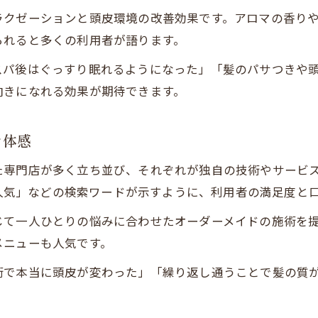
ラクゼーションと頭皮環境の改善効果です。アロマの香り
寝落ち続出ヘッドスパの秘密を解き明かす
られると多くの利用者が語ります。
ヘッドスパで寝落ちする理由と快眠効果を解説
スパ後はぐっすり眠れるようになった」「髪のパサつきや
札幌のドライヘッドスパが生む深いリラックス体験
向きになれる効果が期待できます。
ヘッドスパが疲労回復に効果的な理由とは
寝落ちを誘うヘッドスパ専門店の施術とは
を体感
心身を癒すヘッドスパのリピート理由を探る
た専門店が多く立ち並び、それぞれが独自の技術やサービ
札幌ヘッドスパ専門店で美髪ケアを実感
パ 人気」などの検索ワードが示すように、利用者の満足度と
専門店のヘッドスパで美髪へ導くポイント
じて一人ひとりの悩みに合わせたオーダーメイドの施術を
札幌で人気のヘッドスパ専門店の選び方
メニューも人気です。
ヘッドスパが髪質改善に役立つ理由とは
頭皮環境を整えるヘッドスパの実力を解説
術で本当に頭皮が変わった」「繰り返し通うことで髪の質
。
リピート必至の美髪ケア体験をレビュー