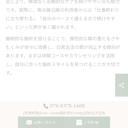
定により、無理なく定期的なケアを続けやすい点も魅力
です。実際に、南北線沿線の利用者からは「仕事終わり
に立ち寄れる」「自分のペースで通えるので続けやす
い」といった声が多く聞かれます。
継続的な施術を受けることで、慢性的な脚の重だるさや
むくみが徐々に改善し、日常生活の質が向上する傾向が
あります。まずは体験コースやカウンセリングを活用
し、自分に合った施術スタイルを見つけることが大切で
す。
070-8578-1608
セルフケアでは届かない心地
[営業時間]10:00～20:00(最終受付19:00)[定休日]不定休
よさを実感する方法
お問い合わせ
ご予約