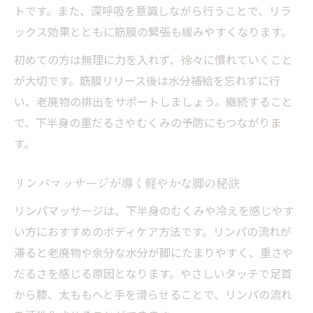
アクセス重視の整体選びと通いやすさの秘
トです。また、深呼吸を意識しながら行うことで、リラ
訣
ックス効果とともに筋膜の緊張も緩みやすくなります。
札幌で話題のボディメンテナンス最新事情
初めての方は無理に力を入れず、徐々に慣れていくこと
慢性的な脚の重だるさを解消する新アプローチ
が大切です。筋膜リリース後は水分補給を忘れずに行
い、老廃物の排出をサポートしましょう。継続すること
筋膜リリースがもたらす脚の軽やかさとは
で、下半身の重だるさやむくみの予防にもつながりま
リンパマッサージで解消される疲労感の正
す。
体
整体とセルフケアの効果的な使い分け方
リンパマッサージが導く軽やかな脚の秘訣
筋膜リリース整体の新しいアプローチを紹
リンパマッサージは、下半身のむくみや冷えを感じやす
介
い方におすすめのボディケア方法です。リンパの流れが
南北線沿線で継続しやすい施術の特徴
滞ると老廃物や余分な水分が脚にたまりやすく、重さや
セルフケアでは届かない心地よさを実感する方
だるさを感じる原因となります。やさしいタッチで足首
法
から膝、太ももへと手を滑らせることで、リンパの流れ
専門施術で得られる深いリラックス体験