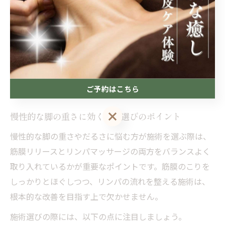
の方でもリラックスして施術を受けられます。
実際に札幌南北線沿線のサロンを利用した方からは、
「施術後すぐに脚が軽くなった」「スタッフの説明が丁
寧で安心できた」といった声が多く、リピーターも増え
ています。最新施術の体験は、日々の疲れや不調を根本
から見直すきっかけとなるでしょう。
ご予約はこちら
ご予約はこちら
慢性的な脚の重さに効く施術選びのポイント
慢性的な脚の重さやだるさに悩む方が施術を選ぶ際は、
筋膜リリースとリンパマッサージの両方をバランスよく
取り入れているかが重要なポイントです。筋膜のこりを
しっかりとほぐしつつ、リンパの流れを整える施術は、
根本的な改善を目指す上で欠かせません。
施術選びの際には、以下の点に注目しましょう。