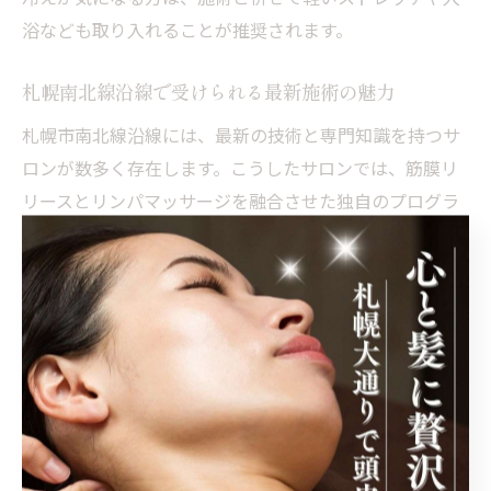
浴なども取り入れることが推奨されます。
札幌南北線沿線で受けられる最新施術の魅力
札幌市南北線沿線には、最新の技術と専門知識を持つサ
ロンが数多く存在します。こうしたサロンでは、筋膜リ
リースとリンパマッサージを融合させた独自のプログラ
ムを提供しており、利用者一人ひとりの状態や悩みに合
わせたオーダーメイドのケアが受けられるのが魅力で
す。
特に、アクセスが便利な駅近サロンは、仕事帰りや買い
物の合間にも立ち寄りやすく、忙しい方でも無理なく通
うことができます。また、最新の設備や専門的なカウン
セリングを受けられる点も安心材料です。施術室の衛生
管理やプライバシーへの配慮も徹底されており、初めて