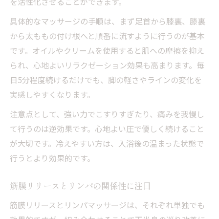
を活性化させることができます。
リンパマッサージが叶える心身の癒し時間
具体的なマッサージの手順は、まず足首から膝裏、膝裏
セルフ筋膜リリースとの違いを徹底比較
から太ももの付け根へと順番に流すように行うのが基本
整体とリンパ流しで心地よさを引き出す秘
です。オイルやクリームを使用すると肌への摩擦を抑え
訣
られ、心地よいリラクゼーション効果も高まります。毎
南北線沿いで体験できる本格ケアの魅力
日5分程度続けるだけでも、脚の軽さやラインの変化を
毎日に取り入れたい下半身ケアのポイント解説
実感しやすくなります。
自宅でできる簡単筋膜リリースの実践法
注意点として、強い力でこすりすぎたり、痛みを我慢し
リンパマッサージを習慣化するコツを紹介
て行うのは逆効果です。心地よい圧で優しく続けること
が大切です。冷えやすい方は、入浴後の温まった状態で
下半身ケアで継続的な健康を目指す方法
行うとより効果的です。
南北線利用者におすすめのセルフケア術
筋膜リリース整体を生活に取り入れるメリ
筋膜リリースとリンパの関係性に注目
ット
筋膜リリースとリンパマッサージは、それぞれ単独でも