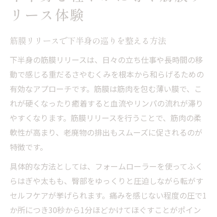
効果
リース体験
リンパマッサージで筋膜のこりを和らげる
技術
筋膜リリースで下半身の巡りを整える方法
下半身ケアに最適な組み合わせ施術を解説
下半身の筋膜リリースは、日々の立ち仕事や長時間の移
リリースとマッサージの相乗効果を体験す
動で感じる重だるさやむくみを根本から和らげるための
る
有効なアプローチです。筋膜は筋肉を包む薄い膜で、こ
札幌南北線沿線で受けられる最新施術の魅
れが硬くなったり癒着すると血流やリンパの流れが滞り
力
やすくなります。筋膜リリースを行うことで、筋肉の柔
慢性的な脚の重さに効く施術選びのポイン
軟性が高まり、老廃物の排出もスムーズに促されるのが
ト
特徴です。
札幌市南北線沿いで体メンテナンスの新発見
具体的な方法としては、フォームローラーを使ってふく
南北線沿線で通いやすい下半身ケアの魅力
らはぎや太もも、臀部をゆっくりと圧迫しながら転がす
筋膜リリース整体を気軽に体験できる理由
セルフケアが挙げられます。痛みを感じない程度の圧で1
リンパマッサージで日常の疲れを癒す方法
か所につき30秒から1分ほどかけてほぐすことがポイン