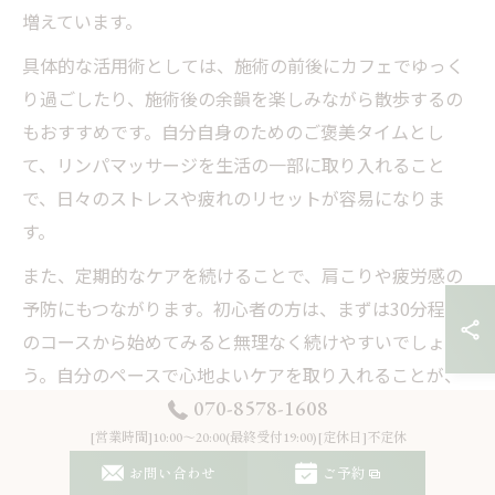
増えています。
具体的な活用術としては、施術の前後にカフェでゆっく
り過ごしたり、施術後の余韻を楽しみながら散歩するの
もおすすめです。自分自身のためのご褒美タイムとし
て、リンパマッサージを生活の一部に取り入れること
で、日々のストレスや疲れのリセットが容易になりま
す。
また、定期的なケアを続けることで、肩こりや疲労感の
予防にもつながります。初心者の方は、まずは30分程度
のコースから始めてみると無理なく続けやすいでしょ
う。自分のペースで心地よいケアを取り入れることが、
070-8578-1608
長く健康を保つ秘訣です。
[営業時間]10:00～20:00(最終受付19:00)[定休日]不定休
短時間でも実感できるリンパケア施術の効果とは
お問い合わせ
ご予約