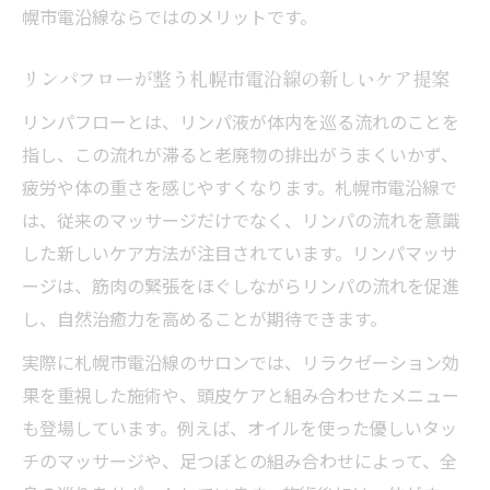
適な理由
幌市電沿線ならではのメリットです。
仕事帰りや買い物ついでに通えるリンパフ
ロー施術
リンパフローが整う札幌市電沿線の新しいケア提案
札幌市電駅近サロンのリンパマッサージ体
リンパフローとは、リンパ液が体内を巡る流れのことを
験法
指し、この流れが滞ると老廃物の排出がうまくいかず、
アクセス良好なリンパフロー店舗の選び方
疲労や体の重さを感じやすくなります。札幌市電沿線で
ガイド
は、従来のマッサージだけでなく、リンパの流れを意識
リンパマッサージを続けやすい駅近ケアの
した新しいケア方法が注目されています。リンパマッサ
魅力
ージは、筋肉の緊張をほぐしながらリンパの流れを促進
し、自然治癒力を高めることが期待できます。
全身バランスを整えるリンパケア体験とは
リンパフローで全身バランスを整える施術
実際に札幌市電沿線のサロンでは、リラクゼーション効
の流れ
果を重視した施術や、頭皮ケアと組み合わせたメニュー
リンパマッサージが全身に及ぼす効果とポ
も登場しています。例えば、オイルを使った優しいタッ
イント
チのマッサージや、足つぼとの組み合わせによって、全