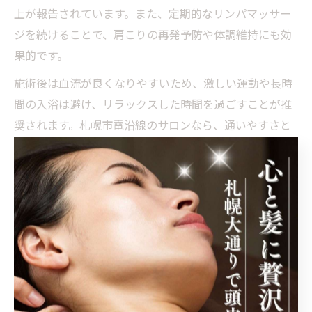
上が報告されています。また、定期的なリンパマッサー
ジを続けることで、肩こりの再発予防や体調維持にも効
果的です。
施術後は血流が良くなりやすいため、激しい運動や長時
間の入浴は避け、リラックスした時間を過ごすことが推
奨されます。札幌市電沿線のサロンなら、通いやすさと
専門性を両立しながら、日常的な肩こりや疲労のケアを
続けやすい環境が整っています。
通いやすさ重視で札幌市電か
ら選ぶ新提案