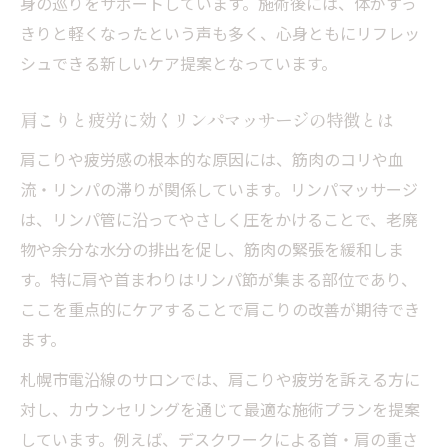
身の巡りをサポートしています。施術後には、体がすっ
骨格調整とリンパケアの融合がもたらす変
きりと軽くなったという声も多く、心身ともにリフレッ
化とは
シュできる新しいケア提案となっています。
リンパフロー施術で全身の歪みを調整する
方法
肩こりと疲労に効くリンパマッサージの特徴とは
全身リセットできるリンパマッサージ体験
肩こりや疲労感の根本的な原因には、筋肉のコリや血
記
流・リンパの滞りが関係しています。リンパマッサージ
忙しい毎日に癒しを与えるリンパ施術の魅力
は、リンパ管に沿ってやさしく圧をかけることで、老廃
リンパマッサージが忙しい日常に癒しをも
物や余分な水分の排出を促し、筋肉の緊張を緩和しま
たらす理由
す。特に肩や首まわりはリンパ節が集まる部位であり、
疲労回復に役立つリンパフロー施術の取り
ここを重点的にケアすることで肩こりの改善が期待でき
入れ方
ます。
自分時間を大切にするためのリンパマッサ
札幌市電沿線のサロンでは、肩こりや疲労を訴える方に
ージ活用術
対し、カウンセリングを通じて最適な施術プランを提案
短時間でも実感できるリンパケア施術の効
しています。例えば、デスクワークによる首・肩の重さ