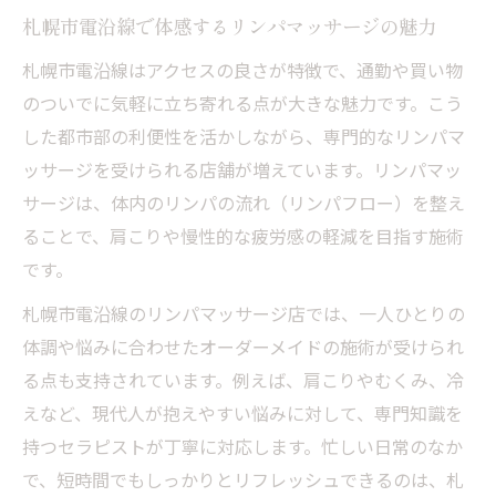
札幌市電沿線で体感するリンパマッサージの魅力
肩こり改善へ導くリンパマッサージの体感効果
札幌市電沿線はアクセスの良さが特徴で、通勤や買い物
リンパマッサージで肩こりが軽くなる理由
のついでに気軽に立ち寄れる点が大きな魅力です。こう
を解説
した都市部の利便性を活かしながら、専門的なリンパマ
リンパフロー施術がもたらす肩こり改善の
ッサージを受けられる店舗が増えています。リンパマッ
体感とは
サージは、体内のリンパの流れ（リンパフロー）を整え
肩こりや全身の重さに効くリンパケア体験
ることで、肩こりや慢性的な疲労感の軽減を目指す施術
レポート
です。
リンパマッサージで感じる深層筋へのアプ
札幌市電沿線のリンパマッサージ店では、一人ひとりの
ローチ
体調や悩みに合わせたオーダーメイドの施術が受けられ
リンパフロー施術後の肩まわりの変化と効
る点も支持されています。例えば、肩こりやむくみ、冷
果実感
えなど、現代人が抱えやすい悩みに対して、専門知識を
通いやすさ重視で札幌市電から選ぶ新提案
持つセラピストが丁寧に対応します。忙しい日常のなか
札幌市電沿線でリンパマッサージ通いが快
で、短時間でもしっかりとリフレッシュできるのは、札