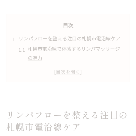
目次
リンパフローを整える注目の札幌市電沿線ケア
札幌市電沿線で体感するリンパマッサージ
の魅力
リンパフローが整う札幌市電沿線の新しい
ケア提案
肩こりと疲労に効くリンパマッサージの特
徴とは
札幌市電から通いやすいリンパフロー施術
リンパフローを整える注目の
の選び方
札幌市電沿線ケア
リンパマッサージが叶える全身バランスの
整え方