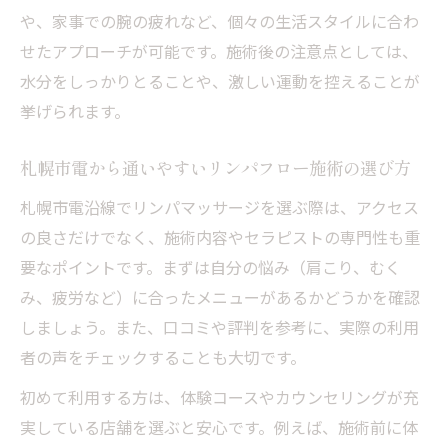
果とは
や、家事での腕の疲れなど、個々の生活スタイルに合わ
日々の疲れにリンパフローが寄り添うケア
せたアプローチが可能です。施術後の注意点としては、
の魅力
水分をしっかりとることや、激しい運動を控えることが
札幌市電沿線で見つける肩と身体の軽やかさ
挙げられます。
札幌市電沿線で体験できるリンパマッサー
ジの選び方
札幌市電から通いやすいリンパフロー施術の選び方
リンパフロー施術で肩と身体の重さが軽く
札幌市電沿線でリンパマッサージを選ぶ際は、アクセス
なる理由
の良さだけでなく、施術内容やセラピストの専門性も重
駅近サロンで叶えるリンパマッサージのメ
要なポイントです。まずは自分の悩み（肩こり、むく
リット
み、疲労など）に合ったメニューがあるかどうかを確認
しましょう。また、口コミや評判を参考に、実際の利用
リンパケアで毎日を軽やかに過ごすための
者の声をチェックすることも大切です。
秘訣
札幌市電沿線でリンパフローを受ける体感
初めて利用する方は、体験コースやカウンセリングが充
レポート
実している店舗を選ぶと安心です。例えば、施術前に体