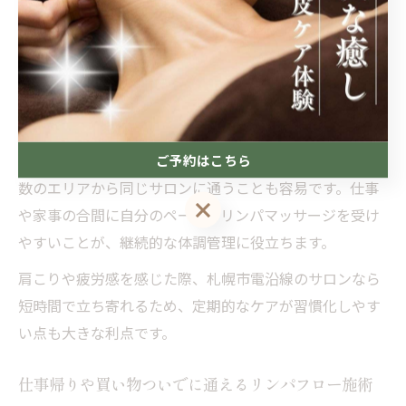
札幌市電沿線でリンパマッサージ通いが快適な理由
札幌市電沿線は、都心部から住宅地まで幅広くカバーし
ているため、通勤や買い物のついでに立ち寄りやすい立
地が魅力です。駅近サロンが多く、天候が悪い日でもア
クセスしやすい点が、忙しい方や高齢者にも好評です。
さらに、札幌市電は市内中心部を循環しているため、複
ご予約はこちら
数のエリアから同じサロンに通うことも容易です。仕事
ご予約はこちら
や家事の合間に自分のペースでリンパマッサージを受け
やすいことが、継続的な体調管理に役立ちます。
肩こりや疲労感を感じた際、札幌市電沿線のサロンなら
短時間で立ち寄れるため、定期的なケアが習慣化しやす
い点も大きな利点です。
仕事帰りや買い物ついでに通えるリンパフロー施術