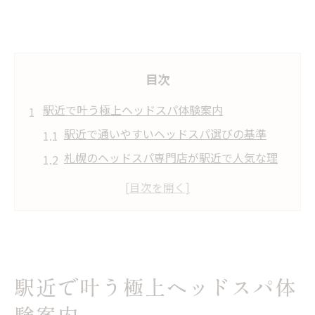
目次
駅近で叶う極上ヘッドスパ体験案内
駅近で通いやすいヘッドスパ選びの基準
札幌のヘッドスパ専門店が駅近で人気な理
由
ヘッドスパ体験を駅近で満喫するコツ
南北線沿いで便利なヘッドスパの見つけ方
通勤帰りに立ち寄れるヘッドスパサロン特
集
駅近で叶う極上ヘッドスパ体
心地よさと静けさが広がるヘッドスパの魅力