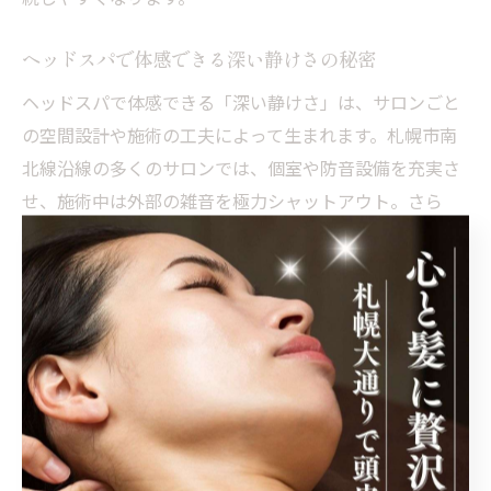
ヘッドスパで体感できる深い静けさの秘密
ヘッドスパで体感できる「深い静けさ」は、サロンごと
の空間設計や施術の工夫によって生まれます。札幌市南
北線沿線の多くのサロンでは、個室や防音設備を充実さ
せ、施術中は外部の雑音を極力シャットアウト。さら
に、ゆったりとしたリクライニングチェアや照明、アロ
マの香りなど、五感に訴える演出が非日常感を高めてい
ます。
この「静けさ」がもたらす効果は大きく、心身が自然と
緩み、本来の自分にリセットできる貴重な時間となりま
す。特に「寝落ち」するほどのリラックス体験は、日々
のストレスを忘れさせると人気です。施術後は頭だけで
なく体全体が軽くなったような爽快感が得られるのも特