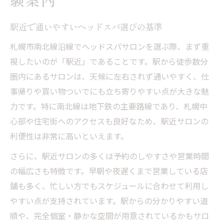
験案内
静けさと心地よさを両立するヘッドスパの
特徴
駅近で通いやすいヘッドスパ選びの基準
ヘッドスパ専門店で得られる癒しの時間
札幌市南北線沿線でヘッドスパサロンを選ぶ際、まず重
心身を癒すヘッドスパのリラクゼーション
視したいのが「駅近」であることです。駅から徒歩数分
効果
圏内にあるサロンは、天候に左右されず通いやすく、仕
ヘッドスパで体感できる深い静けさの秘密
事帰りや買い物ついでにも立ち寄りやすい点が大きな魅
札幌のヘッドスパが人気の理由とは
力です。特に南北線は地下鉄の主要路線であり、札幌中
癒しを重視するなら南北線沿線の選択肢へ
心部や住宅街へのアクセスも良好なため、駅近サロンの
南北線沿線でヘッドスパ癒し体験を満喫
利便性は非常に高いといえます。
癒し重視のヘッドスパサロン選びのポイン
さらに、駅近サロンの多くは予約のしやすさや営業時間
ト
の幅広さも特徴です。早朝や夜遅くまで営業している店
南北線沿いで癒しを深めるヘッドスパの魅
舗も多く、忙しい方でもスケジュールに合わせて利用し
力
やすい点が支持されています。駅からの分かりやすい道
ヘッドスパで疲れを癒す南北線沿線の実力
順や、完全個室・静かな空間が用意されているかもサロ