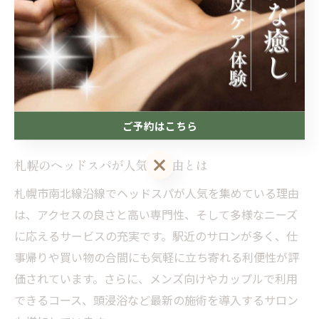
徴です。
注意点として、静けさを求める場合は事前にサロンの設
備や混雑状況、個室の有無を確認しましょう。友人やカ
ップルでの利用も増えているため、プライベートな空間
を重視する方は予約時に希望を伝えることが快適な体験
につながります。
ご予約はこちら
ご予約はこちら
札幌のヘッドスパが人気の理由とは
札幌市南北線沿線でヘッドスパが人気を集めている理由
は、アクセスの良さと高い専門性、そして多様なニーズ
に応えるサービスの充実です。駅近のサロンが多く、仕
事帰りや買い物の合間にも気軽に立ち寄れる利便性が評
価されています。さらに、メンズ向けやカップルで利用
できるコース、頭浸浴など最新の施術を導入するサロン