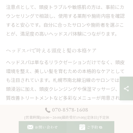
注意点として、頭皮トラブルや敏感肌の方は、事前にカ
ウンセリングで相談し、使用する薬剤や施術内容を確認
すると安心です。自分に合ったサロンや施術者を選ぶこ
とが、満足度の高いヘッドスパ体験につながります。
ヘッドスパで叶える頭皮と髪の本格ケア
ヘッドスパは単なるリラクゼーションだけでなく、頭皮
環境を整え、美しい髪を育むための本格的なケアとして
も注目されています。札幌市南北線沿線のサロンでは、
頭浸浴に加え、頭皮クレンジングや保湿マッサージ、髪
質改善トリートメントなど多彩なメニューが用意されて
います。
070-8578-1608
具体的には、毛穴の汚れや皮脂をすっきり落とすこと
[営業時間]10:00～20:00(最終受付19:00)[定休日]不定休
で、かゆみやフケ、においといった悩みにもアプローチ
お問い合わせ
ご予約