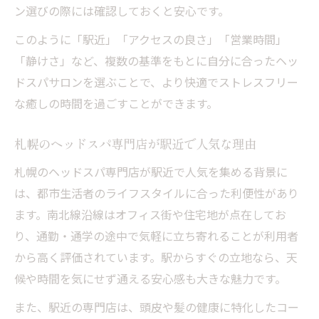
店
ン選びの際には確認しておくと安心です。
南北線沿いで癒しと便利さを両立するヘッ
このように「駅近」「アクセスの良さ」「営業時間」
ドスパ
「静けさ」など、複数の基準をもとに自分に合ったヘッ
寝落ちできるヘッドスパが人気の理由
ドスパサロンを選ぶことで、より快適でストレスフリー
な癒しの時間を過ごすことができます。
寝落ちできるヘッドスパが支持される背景
深い眠りに導くヘッドスパの施術ポイント
札幌のヘッドスパ専門店が駅近で人気な理由
口コミで話題の寝落ちヘッドスパ体験談
札幌のヘッドスパ専門店が駅近で人気を集める背景に
寝落ちできるヘッドスパのリフレッシュ効
は、都市生活者のライフスタイルに合った利便性があり
果
ます。南北線沿線はオフィス街や住宅地が点在してお
ヘッドスパで寝落ちを体感するコツと工夫
り、通勤・通学の途中で気軽に立ち寄れることが利用者
頭浸浴など注目施術で頭皮ケアを深める
から高く評価されています。駅からすぐの立地なら、天
頭浸浴ヘッドスパで頭皮ケアを徹底強化
候や時間を気にせず通える安心感も大きな魅力です。
注目の頭浸浴がもたらすヘッドスパ効果
また、駅近の専門店は、頭皮や髪の健康に特化したコー