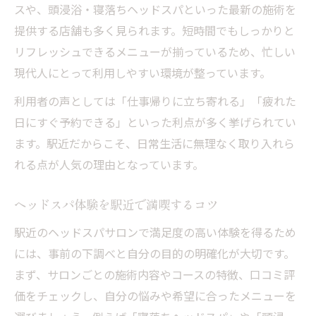
ヘッドスパで叶える頭皮と髪の本格ケア
スや、頭浸浴・寝落ちヘッドスパといった最新の施術を
札幌で話題の頭浸浴ヘッドスパの特徴
提供する店舗も多く見られます。短時間でもしっかりと
頭皮ケアと癒しを両立するヘッドスパ施術
リフレッシュできるメニューが揃っているため、忙しい
札幌市南北線沿いで理想のヘッドスパ探し
現代人にとって利用しやすい環境が整っています。
南北線沿いで理想のヘッドスパを見つける
利用者の声としては「仕事帰りに立ち寄れる」「疲れた
方法
日にすぐ予約できる」といった利点が多く挙げられてい
ヘッドスパ選びで重視したいポイントまと
ます。駅近だからこそ、日常生活に無理なく取り入れら
め
れる点が人気の理由となっています。
口コミや専門性で選ぶヘッドスパの選択基
ヘッドスパ体験を駅近で満喫するコツ
準
南北線沿線で通いやすいヘッドスパの探し
駅近のヘッドスパサロンで満足度の高い体験を得るため
方
には、事前の下調べと自分の目的の明確化が大切です。
まず、サロンごとの施術内容やコースの特徴、口コミ評
理想のヘッドスパ体験を叶えるための秘訣
価をチェックし、自分の悩みや希望に合ったメニューを