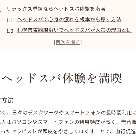
リラックス重視ならヘッドスパ体験を満喫
ヘッドスパで心身の疲れを根本から癒す方法
札幌市東西線沿いでヘッドスパが人気の理由とは
完全個室のヘッドスパで深いリラクゼーション体
寝落ち必至のヘッドスパで安らぎのひとときを満
ヘッドスパ専門店選びで失敗しないポイント
札幌市東西線沿線でお得にヘッドスパを探すコツ
らヘッドスパ体験を満喫
クーポン活用でヘッドスパを賢く予約する秘訣
評判のヘッドスパ専門店を比較する方法
す方法
札幌で安いヘッドスパを見つける検索術
なく、日々のデスクワークやスマートフォンの長時間利用
徹底比較！ヘッドスパの値段とサービスの違い
代人はパソコンやスマートフォンの利用頻度が高く、無意
ギフト券やペア利用でお得に楽しむヘッドスパ
持ったセラピストが頭皮をやさしくほぐすことで、血行促