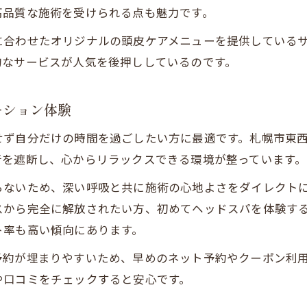
ヘッドスパで頭痛改善へ導く施術の特徴
高品質な施術を受けられる点も魅力です。
首肩こりに効果的なヘッドマッサージの魅力
に合わせたオリジナルの頭皮ケアメニューを提供している
頭皮ケアと血行促進で不調を根本からケア
的なサービスが人気を後押ししているのです。
専門店のヘッドスパで自律神経のバランス調整
眼精疲労も癒すヘッドスパの実力を紹介
ーション体験
自分にぴったりなヘッドスパ選びのポイントとは
せず自分だけの時間を過ごしたい方に最適です。札幌市東
ヘッドスパ専門店と総合サロンの違いを知る
音を遮断し、心からリラックスできる環境が整っています。
施術内容やコースで選ぶヘッドスパの楽しみ方
らないため、深い呼吸と共に施術の心地よさをダイレクト
ご予約はこちら
ご予約はこちら
口コミや評価を参考に自分に合うヘッドスパ選び
スから完全に解放されたい方、初めてヘッドスパを体験す
札幌市東西線沿線で駅近のヘッドスパを探すコツ
ト率も高い傾向にあります。
ギフト券対応やペア予約が可能なヘッドスパ
予約が埋まりやすいため、早めのネット予約やクーポン利
や口コミをチェックすると安心です。