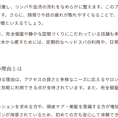
クーポン活用のヘッドスパ予約術で賢く癒し時間
刺激し、リンパや血流の流れをなめらかに整えます。この
初回限定クーポンでヘッドスパの魅力を体感
ます。さらに、顔周りや目の疲れが取れやすくなることで
当日予約で気軽にヘッドスパを楽しむコツ
特徴といえるでしょう。
ヘッドスパ専門店と総合サロンの違いを解説
は、完全個室や静かな空間づくりにこだわっている店舗も
リピート割や特典を活用したヘッドスパ予約術
根本から癒すためには、定期的なヘッドスパの利用や、日
メンズも通いやすいヘッドスパの選び方
寝落ち体験が叶うヘッドスパの魅力を解説
ヘッドスパで寝落ちする理由とその効果を検証
の理由とは
頭浸浴やシャンプーで深いリラクゼーション
誇る理由は、アクセスの良さと多様なニーズに応えるサロ
口コミで話題の寝落ち体験ができるヘッドスパ
に気軽に利用できる点が支持されています。また、完全個
メンズにも人気の寝落ちヘッドスパとは
札幌のヘッドスパで得られる究極の癒し時間
ーションを求める方や、頭皮ケア・美髪を意識する方が増
ヘッドスパで頭痛や首肩こりの悩み軽減を目指す
ポンが用意されているため、初めての方も安心して体験で