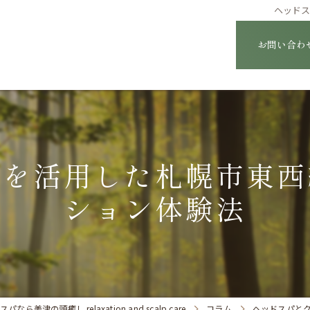
ヘッド
お問い合わ
ンを活用した札幌市東西
ション体験法
津の頭癒し relaxation and scalp care
コラム
ヘッドスパと