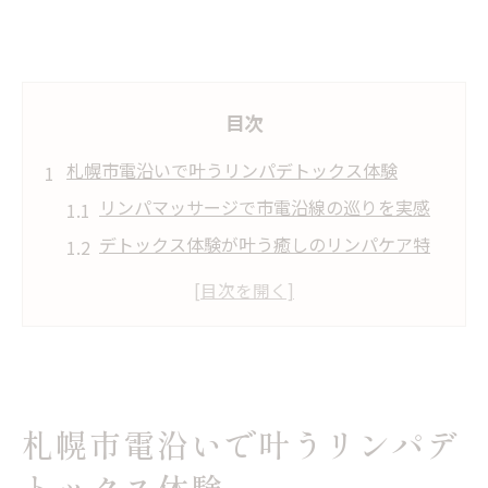
目次
札幌市電沿いで叶うリンパデトックス体験
リンパマッサージで市電沿線の巡りを実感
デトックス体験が叶う癒しのリンパケア特
集
札幌市電沿線で体感するむくみ対策法
リンパマッサージで日常の疲れをリセット
札幌リンパデトックスの選び方とコツ
むくみや疲れを流すリンパマッサージ術
札幌市電沿いで叶うリンパデ
むくみに効果的なリンパマッサージ方法解