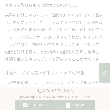
やかさを取り戻せるのが大きな魅力です。
実際に体験した方からは「施術後に体がぽかぽかと温ま
り、頭がすっきりした」「デスクワークのむくみが軽減
し、翌日の目覚めが違った」といった声が寄せられてい
ます。リンパマッサージは、痛みを伴わないやさしいタ
ッチが特徴で、初めての方でも安心して受けられます。
施術を受ける際は、水分補給や施術後の安静も意識し、
体調や目的に合ったプランを選択することが大切です。
札幌エリアで人気のデトックスケアの特徴
札幌市電沿線には、リンパマッサージやオイルマッサー
ジを取り入れた多彩なデトックスケアサロンが点在して
070-8578-1608
います。これらのサロンでは、冷えやむくみをケアする
[営業時間]10:00～20:00(最終受付19:00)[定休日]不定休
ために、温熱やアロマオイルを活用した施術が人気で
お問い合わせ
ご予約