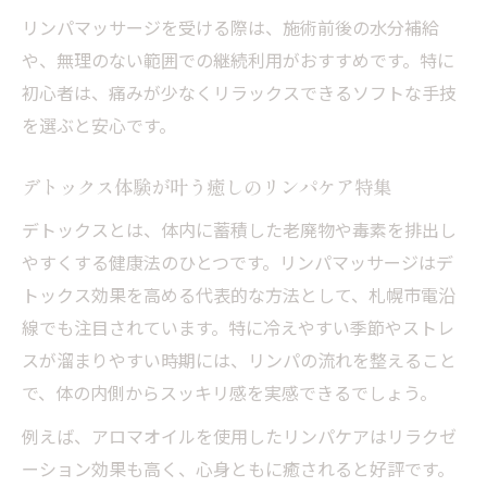
むくみ解消に役立つデトックス習慣
リンパマッサージを受ける際は、施術前後の水分補給
札幌のデトックスケア最新トレンド紹介
や、無理のない範囲での継続利用がおすすめです。特に
身体の巡りを高めたい方に最適な方法
初心者は、痛みが少なくリラックスできるソフトな手技
を選ぶと安心です。
リンパマッサージで巡りアップを目指す習
慣
デトックス体験が叶う癒しのリンパケア特集
デトックスとストレッチの組み合わせ方法
デトックスとは、体内に蓄積した老廃物や毒素を排出し
頭皮マッサージで全身の巡りをサポート
やすくする健康法のひとつです。リンパマッサージはデ
オイルリンパマッサージの選び方と効果
トックス効果を高める代表的な方法として、札幌市電沿
むくみを防ぐ日常生活のポイント解説
線でも注目されています。特に冷えやすい季節やストレ
深く癒される札幌市電エリアのケアの魅力
スが溜まりやすい時期には、リンパの流れを整えること
リンパマッサージで体感する深い癒しの時
で、体の内側からスッキリ感を実感できるでしょう。
間
例えば、アロマオイルを使用したリンパケアはリラクゼ
札幌エリアで人気のデトックスケアの特徴
ーション効果も高く、心身ともに癒されると好評です。