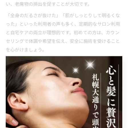
い、老廃物の排出を促すことが大切です。
「全身のだるさが抜けた」「肌がしっとりして明るくな
った」といった利用者の声も多く、定期的なサロン利用
と自宅ケアの両立が理想的です。初めての方は、カウン
セリングで体調や希望を伝え、安全に施術を受けること
を心がけましょう。
全力ストレッチ×リンパマッサージの相乗効果
全力ストレッチとリンパマッサージを組み合わせること
で、相乗的に巡りが高まり、疲労回復やむくみ解消のス
ピードがアップします。ストレッチで筋肉をしなやかに
伸ばし、血流を促した後にリンパマッサージを行うこと
で、老廃物や余分な水分の排出がスムーズになります。
例えば、札幌市電沿線のサロンでも、ストレッチを取り