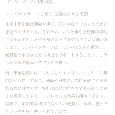
トックス体験
説
リンパマッサージで疲労回復を実感する秘
リンパマッサージで市電沿線の巡りを実感
訣
札幌市電沿線は通勤や通学、買い物などで多くの人が行
日々のケアに役立つリンパマッサージの流
き交うエリアです。そのため、立ち仕事や長時間の移動
れ
による足のむくみや全身のだるさを感じやすい傾向があ
札幌のオイルリンパマッサージ活用術
ります。リンパマッサージは、リンパの流れを促進し、
全力ストレッチ×リンパマッサージの相乗
老廃物や余分な水分の排出をサポートすることで、こう
効果
した悩みの根本ケアに役立ちます。
しなやかな毎日へ導くデトックスケア特集
特に市電沿線にはアクセスしやすいリンパマッサージ専
リンパマッサージで始める体質改善の第一
門店が点在しており、通勤や日常の合間に気軽に立ち寄
歩
れるのが魅力です。施術後は足の軽さや全身の巡りの良
デトックスケアで巡りを高める具体的方法
さを実感しやすく、リフレッシュ効果も期待できます。
リンパマッサージのリラクゼーション効果
実際に、定期的な利用でむくみが軽減し、体調が整った
とは
という声も多く寄せられています。