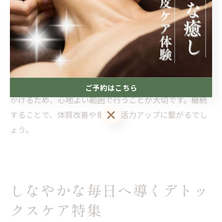
入れた施術メニューが増えており、体の柔軟性とリラク
ゼーションを同時に実感できると好評です。自宅で取り
入れる際は、まず首や肩、足のストレッチから始め、体
が温まった状態でリンパマッサージを行うと効果的で
す。
注意点として、無理なストレッチは筋肉や関節に負担を
ご予約はこちら
かけるため、心地よい範囲で行うことが大切です。継続
ご予約はこちら
することで、体質改善や毎日の活力アップに繋がるでし
ょう。
しなやかな毎日へ導くデトッ
クスケア特集