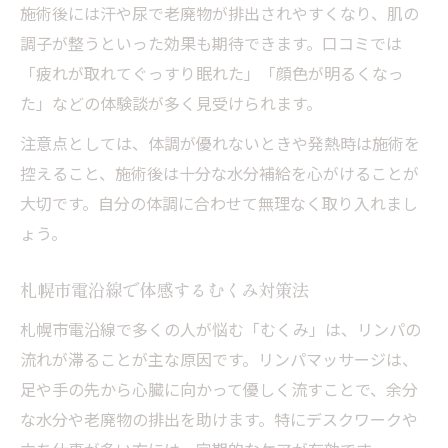
オイルマッサージとリンパの相乗効果とは
施術後には汗や尿で老廃物が排出されやすくなり、肌の
個室で受ける至福のリンパマッサージ体験
調子が整うといった効果も期待できます。口コミでは
ヘッドマッサージと組み合わせた癒し術
「疲れが取れてぐっすり眠れた」「顔色が明るくなっ
日常疲労を根本からケアするためには
た」などの体験談が多く見受けられます。
リンパマッサージで慢性疲労を和らげる方
注意点としては、体調が優れないときや発熱時は施術を
法
控えること、施術後は十分な水分補給を心がけることが
デトックスで日々のだるさを軽減するコツ
大切です。自分の体調に合わせて無理なく取り入れまし
ょう。
オイルリンパマッサージで全身リフレッシ
ュ
札幌市電沿線で体感するむくみ対策法
セルフリンパケアの実践ポイントを紹介
札幌市電沿線で多くの人が悩む「むくみ」は、リンパの
頭皮マッサージの意外な疲労回復効果
流れが滞ることが主な原因です。リンパマッサージは、
足や手の先から心臓に向かって優しく流すことで、余分
な水分や老廃物の排出を助けます。特にデスクワークや