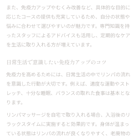
リンパマッサージによる免疫サポートの実践例
また、免疫力アップやむくみ改善など、具体的な目的に
リンパマッサージ体験談から学ぶ免疫力向
応じたコースの提供も充実しているため、自分の状態や
上
悩みに合わせて選びやすいのが魅力です。専門知識を持
ったスタッフによるアドバイスも活用し、定期的なケア
専門家が勧めるリンパ系ケアのコツを紹介
を生活に取り入れる方が増えています。
札幌市南北線沿線で受けたサポート事例の
紹介
日常生活で意識したい免疫力アップのコツ
日常に取り入れやすいリンパマッサージ方
免疫力を高めるためには、日常生活の中でリンパの流れ
法
を意識した行動が大切です。例えば、適度な運動やスト
免疫サポート実感の声をもとにしたアドバ
レッチ、十分な睡眠、バランスの取れた食事は基本とな
イス
ります。
自宅でも試せる簡単リンパケアで体調管理
リンパマッサージを自宅で取り入れる場合、入浴後のリ
セルフリンパマッサージの基本手順を解説
ラックスタイムに実施すると効果的です。身体が温まっ
免疫機能を意識したリンパケアのコツ
ている状態はリンパの流れが良くなりやすく、老廃物の
札幌市南北線沿線で学べるセルフケア情報