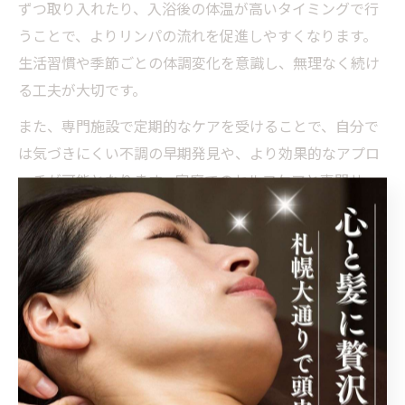
ずつ取り入れたり、入浴後の体温が高いタイミングで行
うことで、よりリンパの流れを促進しやすくなります。
生活習慣や季節ごとの体調変化を意識し、無理なく続け
る工夫が大切です。
また、専門施設で定期的なケアを受けることで、自分で
は気づきにくい不調の早期発見や、より効果的なアプロ
ーチが可能となります。家庭でのセルフケアと専門サー
ビスを組み合わせた健康管理を実践してみましょう。
札幌市南北線エリアで健康を
意識するならリンパマッサー
ジ