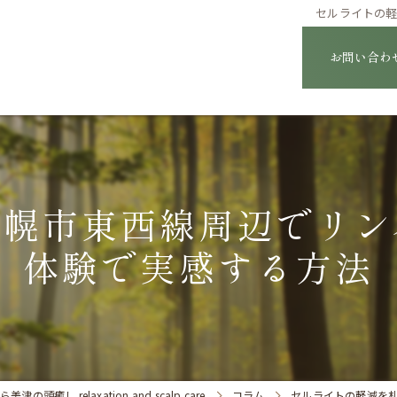
セルライトの
お問い合わ
札幌市東西線周辺でリン
体験で実感する方法
し relaxation and scalp care
コラム
セルライトの軽減を