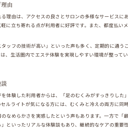
悩みのセルライトをスッキリ軽減するコツ
ジ理由
セルライト軽減に役立つリンパマッサージ法
れる理由は、アクセスの良さとサロンの多様なサービスに
東西線沿線サロンで実践できる継続ケア術
気軽に立ち寄れる点が利用者に好評です。また、都度払い
セルライトは痩せれば消えるかの真実
。
エステと日常ケアの組み合わせ効果を解説
スタッフの技術が高い」といった声も多く、定期的に通う
むくみ対策とセルライト軽減のポイント紹介
アは、生活圏内でエステ体験を実現しやすい環境が整って
痩身エステと相性抜群の自宅ケア方法も紹介
自宅でできるリンパマッサージの基本ステップ
ご予約はこちら
ご予約はこちら
痩身エステと併用したセルライト軽減術
験談
札幌市東西線エリアで人気のホームケア用品
ジを体験した利用者からは、「足のむくみがすっきりした
セルライト対策と日常生活の習慣化ポイント
のセルライトが気になる方には、むくみと冷えの両方に同
リンパケア効果を高める食事や運動方法
膚のなめらかさを実感したという声もあります。一方で「
る」といったリアルな体験談もあり、継続的なケアの重要