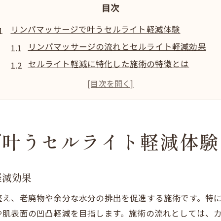
目次
リンパマッサージで叶うセルライト軽減体験
リンパマッサージの流れとセルライト軽減効果
セルライト軽減に特化した施術の特徴とは
東西線沿線で選ばれるリンパマッサージ理由
むくみと冷えにアプローチする施術体験談
札幌市東西線エリアでの利用者満足ポイント
札幌市東西線沿線で巡りを整える秘訣とは
で叶うセルライト軽減体験
リンパマッサージで巡りを高める日常ケア
セルライト軽減に役立つ東西線サロン選び
軽減効果
生活習慣と施術の相乗効果を引き出す方法
整え、老廃物や余分な水分の排出を促進する施術です。特
エステ体験で感じる巡りの変化と持続性
や肌表面の凹凸軽減を目指します。施術の流れとしては、
むくみケアと冷え対策の最新トレンド解説