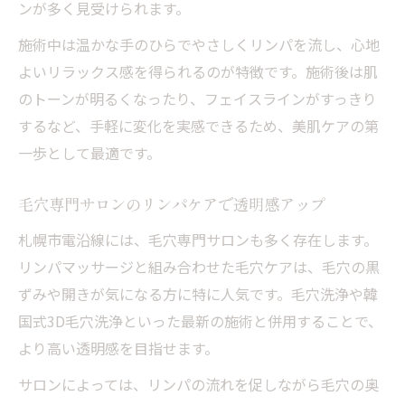
ンが多く見受けられます。
両方体験してわかる美肌効果のメリット比
施術中は温かな手のひらでやさしくリンパを流し、心地
較
よいリラックス感を得られるのが特徴です。施術後は肌
毛穴専門サロンの韓国式ケア最新事情
のトーンが明るくなったり、フェイスラインがすっきり
どちらが自分に合う？施術内容の選び方
するなど、手軽に変化を実感できるため、美肌ケアの第
組み合わせで実現する理想の美肌作り術
一歩として最適です。
忙しい女性の味方続けやすいリンパ美容法
短時間でも効果実感リンパマッサージの魅
毛穴専門サロンのリンパケアで透明感アップ
力
札幌市電沿線には、毛穴専門サロンも多く存在します。
忙しい毎日でも続けやすい美肌ケアのコツ
リンパマッサージと組み合わせた毛穴ケアは、毛穴の黒
ネット予約が便利な市電沿線サロン活用術
ずみや開きが気になる方に特に人気です。毛穴洗浄や韓
国式3D毛穴洗浄といった最新の施術と併用することで、
平日夕方以降に通える美容サロンの選び方
より高い透明感を目指せます。
自宅ケアとサロン施術の上手な組み合わせ
サロンによっては、リンパの流れを促しながら毛穴の奥