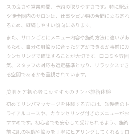
肌診断付きサロンで自分に合うケアを発見
スの良さや営業時間、予約の取りやすさです。特に駅近
リンパマッサージ×毛穴洗浄の新常識を紹
や徒歩圏内のサロンは、仕事や買い物の合間に立ち寄れ
介
るため、継続しやすい傾向にあります。
乾燥肌改善に役立つサロン選びのコツ
また、サロンごとにメニュー内容や施術方法に違いがあ
通いやすい市電沿線で理想の肌質改善
るため、自分の肌悩みに合ったケアができるか事前にカ
市電沿線サロンのアクセスと続けやすさ比
ウンセリングで確認することが大切です。口コミや雰囲
較
気、スタッフの対応も選定基準となり、リラックスでき
リンパマッサージで理想の肌質へ導く流れ
る空間であるかも重視されています。
仕事帰りにも便利なサロン選びのポイント
美肌ケア初心者におすすめのリンパ施術体験
平日夕方予約OKの美肌ケアができる魅力
初めてリンパマッサージを体験する方には、短時間のト
口コミ評価が高いサロンの特徴をチェック
ライアルコースや、カウンセリング付きのメニューがお
韓国式ケアとリンパ施術の違いを解説
すすめです。初心者でも安心して受けられるよう、施術
韓国式3D毛穴洗浄とリンパマッサージの違
前に肌の状態や悩みを丁寧にヒアリングしてくれるサロ
い