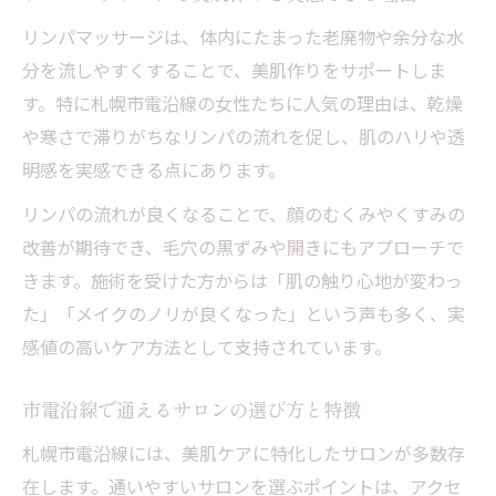
毛穴の黒ずみにリンパマッサージが効く仕
リンパマッサージは、体内にたまった老廃物や余分な水
組み
分を流しやすくすることで、美肌作りをサポートしま
毛穴洗浄とリンパケアの相乗効果を徹底解
す。特に札幌市電沿線の女性たちに人気の理由は、乾燥
説
や寒さで滞りがちなリンパの流れを促し、肌のハリや透
韓国式3D毛穴洗浄との違いと組み合わせ方
明感を実感できる点にあります。
リンパマッサージで毛穴の開きを予防する
リンパの流れが良くなることで、顔のむくみやくすみの
方法
改善が期待でき、毛穴の黒ずみや開きにもアプローチで
美容クリニック併設サロンのリンパ施術の
きます。施術を受けた方からは「肌の触り心地が変わっ
特徴
た」「メイクのノリが良くなった」という声も多く、実
乾燥季節も安心美肌作りの新常識とは
感値の高いケア方法として支持されています。
冬の乾燥肌にリンパマッサージが選ばれる
理由
市電沿線で通えるサロンの選び方と特徴
市電沿いで見つける乾燥対策の美肌リンパ
札幌市電沿線には、美肌ケアに特化したサロンが多数存
ケア
在します。通いやすいサロンを選ぶポイントは、アクセ