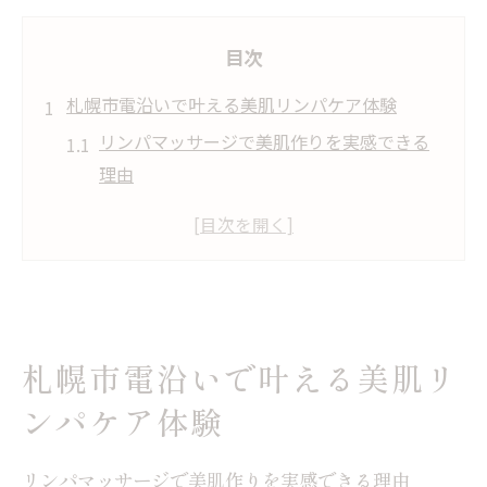
目次
札幌市電沿いで叶える美肌リンパケア体験
リンパマッサージで美肌作りを実感できる
理由
市電沿線で通えるサロンの選び方と特徴
美肌ケア初心者におすすめのリンパ施術体
験
毛穴専門サロンのリンパケアで透明感アッ
プ
札幌市電沿いで叶える美肌リ
予約しやすいサロンで無理なく続ける美肌
ンパケア体験
習慣
毛穴悩みに効くリンパマッサージの秘密
リンパマッサージで美肌作りを実感できる理由