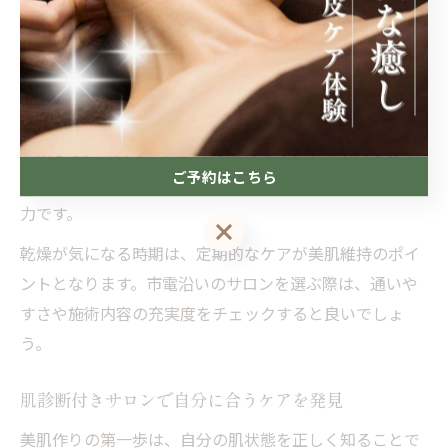
化したリンパマッサージメニューが用意されていること
が多く、肌の水分保持力アップを目指せます。
例えば、中央区や大通周辺では、完全予約制や夜遅くま
で受付可能な店舗もあり、仕事帰りに立ち寄る方も増え
ています。サロンごとに「保湿パック」や「アロマオイ
ご予約はこちら
ル」など、乾燥対策に特化した施術内容が選べるのも魅
力です。
ご予約はこちら
乾燥が気になる時期は、定期的なケアが美肌維持のポイ
ントとなります。市電沿いのサロンを選ぶ際は、通いや
すさや施術内容の充実度をチェックすると良いでしょ
う。
肌診断付きサロンで自分に合うケアを発見
美肌作りの第一歩は、自分の肌状態を正しく知ることで