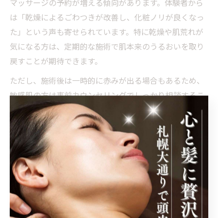
マッサージの予約が増える傾向があります。体験者から
は「乾燥によるごわつきが改善し、化粧ノリが良くなっ
た」という声も寄せられています。特に乾燥や肌荒れが
気になる方は、定期的な施術で肌本来のうるおいを取り
戻すことが期待できます。
ただし、施術後は一時的に赤みが出る場合もあるため、
敏感肌の方は事前カウンセリングでしっかり相談するこ
とが大切です。プロによるサポートを受けることで、安
心して冬の乾燥対策を始められます。
市電沿いで見つける乾燥対策の美肌リンパケア
札幌市電沿線には、アクセスしやすい場所に多彩な美肌
ケアサロンが点在しています。特に「徒歩数分」「駅
近」といった立地の良さが、忙しい女性でも通いやすい
理由の一つです。市電沿いのサロンでは、冬の乾燥に特