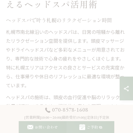
えるヘッドスパ活用術
ヘッドスパで叶う札幌のリラクゼーション時間
札幌市南北線沿いのヘッドスパは、日常の喧騒から離れ
たリラクゼーション空間を提供します。頭皮マッサージ
やドライヘッドスパなど多彩なメニューが用意されてお
り、専門的な技術で心身の疲れをやさしくほぐします。
特に札幌エリアはアクセスの良さとサービスの充実度か
ら、仕事帰りや休日のリフレッシュに最適な環境が整っ
ています。
ヘッドスパの施術は、頭皮の血行促進や脳のリラックス
効果が期待できるため、慢性的な疲れや不眠、ストレス
070-8578-1608
の緩和にも役立ちます。口コミでは「寝落ちしてしまう
[営業時間]10:00～20:00(最終受付19:00)[定休日]不定休
ほど心地良い」「頭がすっきりして気分転換になる」と
お問い合わせ
ご予約
の声が多く、男女問わず幅広い年代に人気です。札幌の