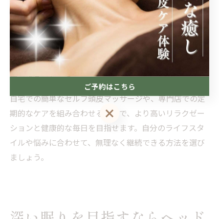
ことで、全身の巡りが良くなります。
また、頭皮をほぐすことで顔のリフトアップや目元の疲
れ軽減といった美容的効果も期待でき、心の緊張も自然
とほぐれていきます。実際に、施術後に「心まで軽くな
った」と感じる方も多く、心身ともに前向きな変化を実
感できるでしょう。
ご予約はこちら
自宅での簡単なセルフ頭皮マッサージや、専門店での定
ご予約はこちら
期的なケアを組み合わせることで、より高いリラクゼー
ションと健康的な毎日を目指せます。自分のライフスタ
イルや悩みに合わせて、無理なく継続できる方法を選び
ましょう。
深い眠りを目指すならヘッド