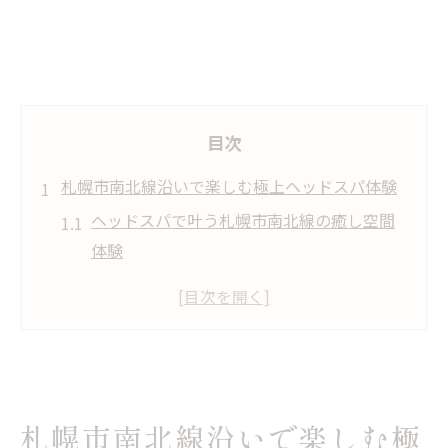
目次
札幌市南北線沿いで楽しむ極上ヘッドスパ体験
ヘッドスパで叶う札幌市南北線の癒し空間
体験
ヘッドスパ専門店で深いリラクゼーション
を堪能
札幌市南北線沿いおすすめヘッドスパの選
び方
ヘッドスパ体験で心身のストレスをリセッ
札幌市南北線沿いで楽しむ極
ト