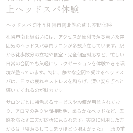
上ヘッドスパ体験
ヘッドマッサージが頭皮環境に与える効果
を紹介
ヘッドスパで叶う札幌市南北線の癒し空間体験
ヘッドスパが睡眠改善に導く理由と魅力に迫る
札幌市南北線沿いには、アクセスが便利で落ち着いた雰
ヘッドスパが睡眠改善に役立つ仕組みとは
囲気のヘッドスパ専門サロンが多数点在しています。駅
札幌市南北線でヘッドスパが選ばれる理由
から徒歩数分の立地や個室・完全個室対応など、忙しい
不眠に悩む方へヘッドスパの魅力を徹底解
日常の合間でも気軽にリラクゼーションを体験できる環
説
境が整っています。特に、静かな空間で受けるヘッドス
睡眠の質を高めるヘッドスパ技術のポイン
パは、日々の疲れやストレスを和らげ、深い安らぎへと
ト
導いてくれるのが魅力です。
頭皮ケアで心身のバランスを整える方法
サロンごとに特色あるサービスや設備が用意されてお
深い眠りを目指すならヘッドスパがおすすめ
り、アロマの香りや間接照明、柔らかなベッドなど、五
ヘッドスパが導く寝落ち体験で深い眠りへ
感を満たす工夫が随所に見られます。実際に利用した方
睡眠不足に悩む方にヘッドスパがおすすめ
からは「寝落ちしてしまうほど心地よかった」「頭の重