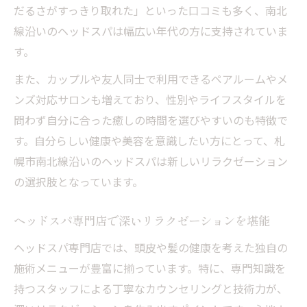
な理由
だるさがすっきり取れた」といった口コミも多く、南北
札幌で体験できるヘッドスパで快眠習慣を
線沿いのヘッドスパは幅広い年代の方に支持されていま
ヘッドマッサージで自律神経を整えるコツ
す。
頭皮ケアが質の良い睡眠をサポートする
また、カップルや友人同士で利用できるペアルームやメ
話題のドライヘッドスパで脳疲労をやさしくケ
ンズ対応サロンも増えており、性別やライフスタイルを
ア
問わず自分に合った癒しの時間を選びやすいのも特徴で
す。自分らしい健康や美容を意識したい方にとって、札
ドライヘッドスパの効果と寝落ち体験とは
幌市南北線沿いのヘッドスパは新しいリラクゼーション
脳疲労にやさしいヘッドスパ施術の特徴
の選択肢となっています。
札幌市南北線で人気のドライヘッドスパ活
用法
ヘッドスパ専門店で深いリラクゼーションを堪能
寝つきの悪さに悩む方へドライヘッドスパ
ヘッドスパ専門店では、頭皮や髪の健康を考えた独自の
の魅力
施術メニューが豊富に揃っています。特に、専門知識を
ヘッドスパで心身の緊張をやわらげる方法
持つスタッフによる丁寧なカウンセリングと技術力が、
札幌でリラクゼーションを叶えるヘッドスパ活