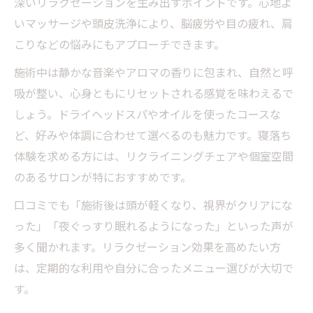
深いリラクゼーションを生み出すポイントです。心地よ
用術
いマッサージや頭皮洗浄により、脳疲労や目の疲れ、肩
ヘッドスパで叶う札幌のリラクゼーション
こりなどの悩みにもアプローチできます。
時間
施術中は静かな音楽やアロマの香りに包まれ、自然と呼
忙しい女性におすすめのヘッドスパ活用法
吸が整い、心身ともにリセットされる感覚を味わえるで
ヘッドスパと頭皮マッサージの違いを解説
しょう。ドライヘッドスパやオイルを使ったコースな
リラクゼーション効果を高めるヘッドスパ
ど、好みや体調に合わせて選べるのも魅力です。寝落ち
選び
体験を求める方には、リクライニングチェアや個室空間
短時間でリフレッシュできるヘッドスパ体
のあるサロンが特におすすめです。
験
口コミでも「施術後は頭が軽くなり、視界がクリアにな
頭皮洗浄ヘッドスパが美容と健康に与える効果
った」「夜ぐっすり眠れるようになった」といった声が
とは
多く聞かれます。リラクゼーション効果を高めたい方
ヘッドスパによる頭皮洗浄で美容効果を実
は、定期的な利用や自分に合ったメニュー選びが大切で
感
す。
健康維持に役立つヘッドスパの頭皮ケア法