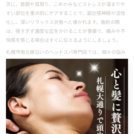
次に、首筋や耳周り、こめかみなどストレスが溜まりや
すい部位を重点的にケアすることで、副交感神経が活性
化し、深いリラックス状態へと導かれます。施術の際
は、強すぎず適度な圧をかけることが重要で、痛みや不
快感を感じる場合はすぐに伝えるようにしましょう。
札幌市南北線沿いのヘッドスパ専門店では、個々の悩み
に合わせたオーダーメイドの施術や、睡眠に特化したコ
ースも用意されています。プロの手技による細やかなケ
アが、毎日の睡眠の質向上につながります。
頭皮ケアで心身のバランスを整える方法
頭皮ケアを通じて心身のバランスを整えることは、現代
人にとって重要なセルフケアの一つです。ヘッドスパで
は、頭皮の血行を促進し、老廃物の排出をサポートする