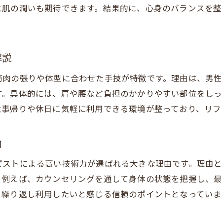
に肌の潤いも期待できます。結果的に、心身のバランスを
中央区や駅近で自分に合うリンパケアを探す
メンズにも合う理想のリンパマッサージの選択肢
人気と安さで選ぶおすすめリンパマッサージ
解説
オイルリンパマッサージで叶う理想のケア
筋肉の張りや体型に合わせた手技が特徴です。理由は、男
アクセス良好なリンパケアサロン探しのコツ
す。具体的には、肩や腰など負担のかかりやすい部位をし
仕事帰りや休日に気軽に利用できる環境が整っており、リ
由
ピストによる高い技術力が選ばれる大きな理由です。理由
。例えば、カウンセリングを通して身体の状態を把握し、
、繰り返し利用したいと感じる信頼のポイントとなっていま