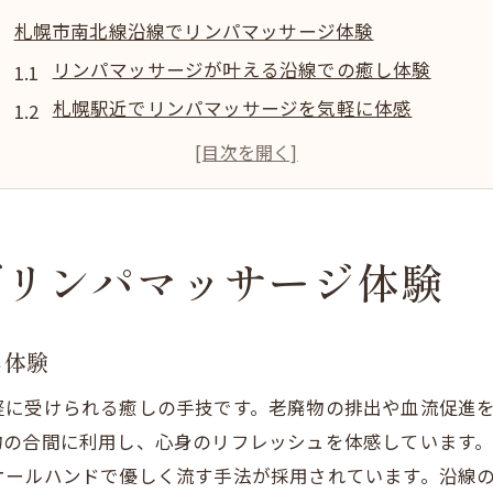
札幌市南北線沿線でリンパマッサージ体験
リンパマッサージが叶える沿線での癒し体験
札幌駅近でリンパマッサージを気軽に体感
中央区も便利なリンパマッサージの魅力
人気のリンパマッサージを沿線で探すコツ
メンズにもおすすめなリンパマッサージ体験
安いリンパマッサージが沿線で見つかる理由
でリンパマッサージ体験
疲れやむくみに効くリンパの手技とは
リンパマッサージで疲れとむくみを改善する方法
し体験
オイルリンパマッサージがもたらす効果とは
軽に受けられる癒しの手技です。老廃物の排出や血流促進
メンズ向けリンパマッサージの特徴を解説
物の合間に利用し、心身のリフレッシュを体感しています
人気サロンのリンパ手技が選ばれる理由
オールハンドで優しく流す手法が採用されています。沿線