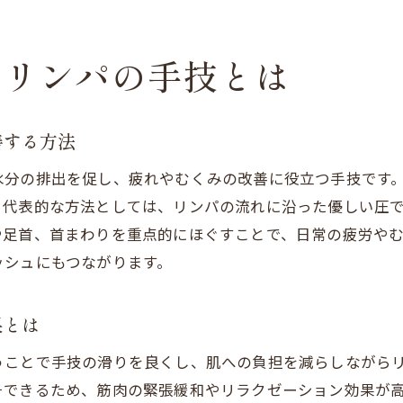
安い価格で受けられる人気リンパマッサージ
オイルリンパマッサージの活用術とコツ
くリンパの手技とは
メンズも満足のリンパマッサージ体験談
駅近で人気のリンパマッサージがおすすめな理由
肩こり改善に役立つ手技のポイント
善する方法
リンパマッサージが肩こりに効く理由を解説
水分の排出を促し、疲れやむくみの改善に役立つ手技です
オイルリンパマッサージの肩こり対策効果
。代表的な方法としては、リンパの流れに沿った優しい圧
中央区の施術で肩こりをスッキリ改善
や足首、首まわりを重点的にほぐすことで、日常の疲労や
ッシュにもつながります。
肩こりに悩むメンズにもおすすめの施術
人気のリンパ手技で肩こりを根本からケア
果とは
駅近で肩こり改善に役立つリンパマッサージ
このエリアで理想のリンパケアを見つける
うことで手技の滑りを良くし、肌への負担を減らしながら
チできるため、筋肉の緊張緩和やリラクゼーション効果が
札幌市南北線沿線で理想のリンパマッサージ選び