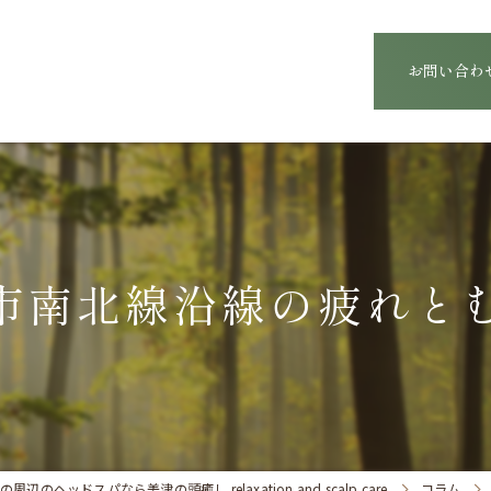
お問い合わ
市南北線沿線の疲れと
辺のヘッドスパなら美津の頭癒し relaxation and scalp care
コラム