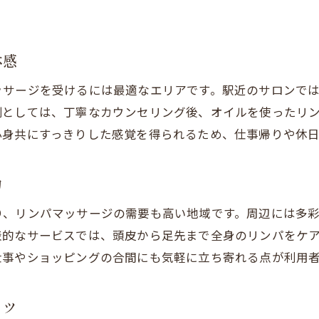
中央区でリンパマッサージを受けるメリット
自宅で手軽にできるリンパマッサージの基本
オイルリンパマッサージの魅力を探る
体感
オイルリンパマッサージの深いリラクゼーション効
ッサージを受けるには最適なエリアです。駅近のサロンで
札幌で受けられるオイルリンパマッサージの選び方
例としては、丁寧なカウンセリング後、オイルを使ったリ
メンズも通えるオイルリンパマッサージの魅力
心身共にすっきりした感覚を得られるため、仕事帰りや休
人気上昇中のオイルリンパマッサージとは
中央区でオイルリンパマッサージの体験談
力
駅近で受けるオイルリンパマッサージの利点
り、リンパマッサージの需要も高い地域です。周辺には多
男性も安心できるリンパケアの選び方
表的なサービスでは、頭皮から足先まで全身のリンパをケ
メンズ歓迎のリンパマッサージサロン選びのコツ
仕事やショッピングの合間にも気軽に立ち寄れる点が利用
男性にも人気なリンパマッサージの特徴
オイルリンパマッサージを男性が選ぶ理由
コツ