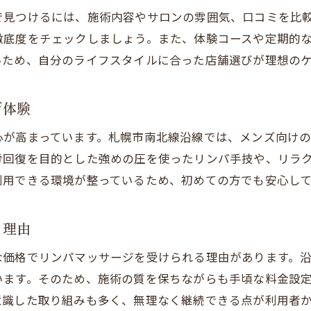
駅近で男性が通いやすいリンパケアとは
で見つけるには、施術内容やサロンの雰囲気、口コミを比
口コミで評判のメンズ向けリンパマッサージ
徹底度をチェックしましょう。また、体験コースや定期的
中央区の男性向けリンパケア最新事情
いため、自分のライフスタイルに合った店舗選びが理想の
アクセス良好な場所で叶う癒しの時間
駅近でリンパマッサージが叶う癒しの空間
ジ体験
アクセス抜群のリンパマッサージサロンの選び方
心が高まっています。札幌市南北線沿線では、メンズ向け
中央区や札幌駅周辺のおすすめ施術体験
労回復を目的とした強めの圧を使ったリンパ手技や、リラ
手軽に通える人気リンパマッサージの魅力
利用できる環境が整っているため、初めての方でも安心し
ご予約はこちら
ご予約はこちら
オイルリンパマッサージが駅近で受けられる理由
メンズにも便利なアクセス重視のサロン特集
る理由
札幌で人気のリンパマッサージ活用術
な価格でリンパマッサージを受けられる理由があります。
札幌市南北線沿線で人気のリンパマッサージ活用法
います。そのため、施術の質を保ちながらも手頃な料金設
中央区で話題のリンパマッサージの選び方
意識した取り組みも多く、無理なく継続できる点が利用者