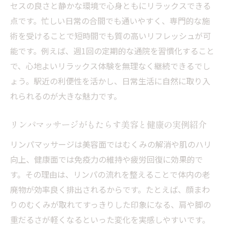
セスの良さと静かな環境で心身ともにリラックスできる
リンパマッサージで自然なフェイスライン
点です。忙しい日常の合間でも通いやすく、専門的な施
を目指す方法
術を受けることで短時間でも質の高いリフレッシュが可
理想の美肌を目指すための頻度設定ポイン
能です。例えば、週1回の定期的な通院を習慣化すること
ト
で、心地よいリラックス体験を無理なく継続できるでし
老廃物排出を促すリンパケアの仕組みを解説
ょう。駅近の利便性を活かし、日常生活に自然に取り入
リンパマッサージで老廃物が流れる体のメ
れられるのが大きな魅力です。
カニズム
リンパマッサージがもたらす美容と健康の実例紹介
リンパマッサージが促す老廃物排出の流れ
とは
リンパマッサージは美容面ではむくみの解消や肌のハリ
向上、健康面では免疫力の維持や疲労回復に効果的で
老廃物排出で代謝が高まるリンパマッサー
す。その理由は、リンパの流れを整えることで体内の老
ジの秘密
廃物が効率良く排出されるからです。たとえば、顔まわ
リンパマッサージ後に感じる体の軽さの理
りのむくみが取れてすっきりした印象になる、肩や脚の
由
重だるさが軽くなるといった変化を実感しやすいです。
リンパマッサージで体外へ老廃物を流すポ