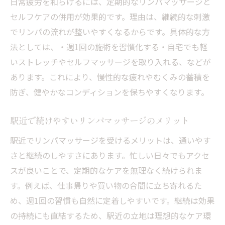
日常疲労を和らげるには、定期的なリンパマッサージと
週1回続けることで深まるリラックス体験の
セルフケアの併用が効果的です。理由は、継続的な刺激
魅力
でリンパの流れが整いやすくなるからです。具体的な方
法としては、・週1回の施術を習慣化する・自宅でも軽
セルフとエステ併用で広がるリンパマッサージ
いストレッチやセルフマッサージを取り入れる、などが
の可能性
あります。これにより、慢性的な疲れやむくみの蓄積を
セルフケアとエステのリンパマッサージを
防ぎ、健やかなコンディションを保ちやすくなります。
組み合わせる利点
セルフリンパマッサージで日常ケアを強化
駅近で続けやすいリンパマッサージのメリット
する方法
駅近でリンパマッサージを受けるメリットは、通いやす
エステ活用で効果を高めるリンパマッサー
さと継続のしやすさにあります。忙しい日々でもアクセ
ジの秘訣
スが良いことで、定期的なケアを無理なく続けられま
自宅ケアとプロの技術の違いを活かすポイ
す。例えば、仕事帰りや買い物の合間に立ち寄れるた
ント
め、週1回の習慣も自然に定着しやすいです。継続は効果
セルフとエステの併用がもたらす美容メリ
の持続にも直結するため、駅近の立地は理想的なケア環
ット