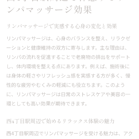
ンパマッサージ効果
リンパマッサージで日常疲労を和らげるポ
イント
リンパマッサージで実感する心身の変化と効果
駅近で続けやすいリンパマッサージのメリ
ット
リンパマッサージは、心身のバランスを整え、リラクゼ
ーションと健康維持の双方に寄与します。主な理由は、
リンパマッサージの頻度がもたらす美容メリッ
リンパの流れを促進することで老廃物の排出をサポート
ト
し、体内環境を整える点にあります。例えば、施術後に
リンパマッサージ週1回の頻度が美しさを引
は身体の軽さやリフレッシュ感を実感する方が多く、慢
き出す理由
性的な疲労やむくみの軽減にも役立ちます。このよう
定期的なリンパマッサージで肌ツヤが変わ
に、リンパマッサージは日常のストレスケアや美容の一
る仕組み
環としても高い効果が期待できます。
頻度を守ることで得られるむくみ対策の実
感
西4丁目駅周辺で始めるリラックス体験の魅力
美容を保つためのリンパマッサージ習慣の
西4丁目駅周辺でリンパマッサージを受ける魅力は、アク
コツ