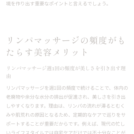
境を作り出す重要なポイントと言えるでしょう。
リンパマッサージ併用で実現する理想のボ
ディケア
施術後の体調変化に注目するリンパケアのポイ
ント
リンパマッサージの頻度がも
リンパマッサージ後の体調変化を正しく知
たらす美容メリット
る大切さ
だるさや眠気の原因を解説するリンパマッ
リンパマッサージ週1回の頻度が美しさを引き出す理
サージ後のケア
由
リンパマッサージ後の水分補給と休息の重
リンパマッサージを週1回の頻度で続けることで、体内の
要性
老廃物や余分な水分の排出が促進され、美しさを引き出
施術後の変化を前向きに活用するリンパケ
しやすくなります。理由は、リンパの流れが滞るとむく
ア術
みや肌荒れの原因となるため、定期的なケアで巡りをサ
ポートすることが重要だからです。例えば、現代の忙し
体調変化と向き合うためのリンパマッサー
いライフスタイルでは自宅ケアだけでは不十分なことが
ジの心得