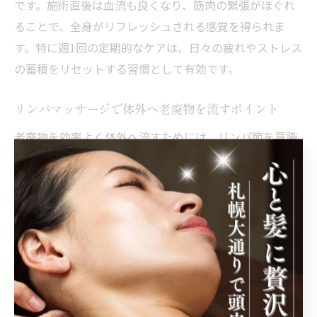
です。施術直後は血流も良くなり、筋肉の緊張がほぐれ
ることで、全身がリフレッシュされる感覚を得られま
す。特に週1回の定期的なケアは、日々の疲れやストレス
の蓄積をリセットする習慣として有効です。
リンパマッサージで体外へ老廃物を流すポイント
老廃物を効率よく体外へ流すためには、リンパ節を意識
した施術が不可欠です。首、脇の下、鼠径部など主要な
リンパ節へのアプローチを重点的に行い、流れを妨げる
滞りを解消します。さらに、施術後は十分な水分補給を
心掛けることで、老廃物の排出をサポートします。これ
らのポイントを押さえることで、リンパマッサージの効
果を最大限に引き出せます。
セルフケアとエステで老廃物対策を強化する方法