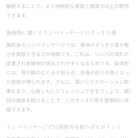
継続することで、より持続的な美容と健康の向上が期待
イント
できます。
セルフケアとエステで老廃物対策を強化す
る方法
施術後に感じるリンパマッサージのすっきり感
週1回のケアで感じるリラクゼーションの真価
施術後のリンパマッサージでは、身体のすっきり感や軽
リンパマッサージ週1回で得られる癒やし効
さを実感できるのが特徴です。これは、リンパの流れが
果
促進され老廃物が排出されやすくなるためです。具体的
ストレス軽減に役立つリンパマッサージの
には、肩や脚のむくみが和らぎ、全身の巡りが良くなっ
頻度とは
た感覚が得られます。さらに、深いリラクゼーション効
週1回のリンパマッサージが心身を整える理
果もあり、心身ともにリフレッシュできるでしょう。週1
由
回の施術を続けることで、このすっきり感を習慣的に体
リラクゼーション目的のリンパマッサージ
感できます。
活用法
リンパマッサージで日常疲労を和らげるポイント
リンパマッサージで忙しい毎日を穏やかに
保つコツ