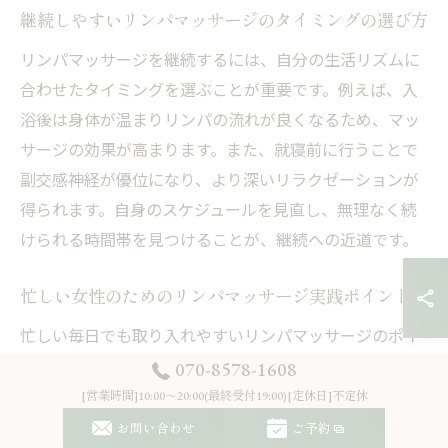
継続しやすいリンパマッサージのタイミングの選び方
リンパマッサージを継続するには、自分の生活リズムに
合わせたタイミングを選ぶことが重要です。例えば、入
浴後は身体が温まりリンパの流れが良くなるため、マッ
サージの効果が高まります。また、就寝前に行うことで
副交感神経が優位になり、より深いリラクゼーションが
得られます。自身のスケジュールを見直し、無理なく続
けられる時間帯を見つけることが、継続への近道です。
忙しい女性のためのリンパマッサージ実践ポイント
忙しい毎日でも取り入れやすいリンパマッサージのポイ
ントは、短時間でも効果的に行うことです。例えば、朝
070-8578-1608
の準備中やデスクワークの合間に首や肩を軽くほぐすだ
[営業時間]10:00～20:00(最終受付19:00)[定休日]不定休
けでも、リンパの流れが促進されます。さらに、専門サ
お問い合わせ
ご予約