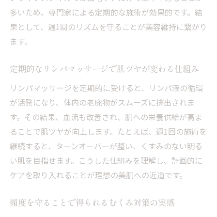
多いため、専門家による定期的な施術が効果的です。結
リンパマッサージ後に心がけたい体調管理
果として、週1回のリズムを守ることが美容維持に繋がり
のコツ
ます。
無理なく続けるリンパマッサージ習慣のすすめ
日常に取り入れるリンパマッサージ習慣の
定期的なリンパマッサージで肌ツヤが変わる仕組み
作り方
リンパマッサージを定期的に受けると、リンパ液の循環
無理なく続けるためのリンパマッサージ頻
が活発になり、体内の老廃物がスムーズに排出されま
度の工夫
す。その結果、血流も改善され、肌への栄養供給が高ま
継続しやすいリンパマッサージのタイミン
ることで肌ツヤが向上します。たとえば、週1回の施術を
グの選び方
継続すると、ターンオーバーが整い、くすみのない明る
忙しい女性のためのリンパマッサージ実践
い肌を目指せます。こうした仕組みを理解し、計画的に
ポイント
ケアを取り入れることが理想の美肌への近道です。
モチベーション維持に役立つリンパマッサ
ージ活用法
頻度を守ることで得られるむくみ対策の実感