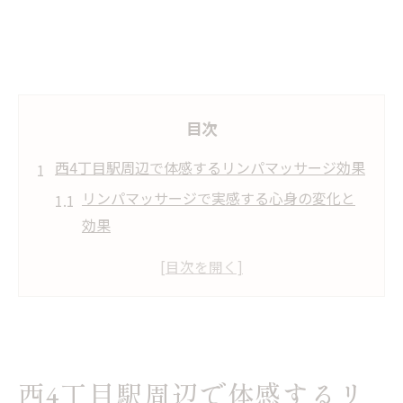
目次
西4丁目駅周辺で体感するリンパマッサージ効果
リンパマッサージで実感する心身の変化と
効果
西4丁目駅周辺で始めるリラックス体験の魅
力
リンパマッサージがもたらす美容と健康の
実例紹介
施術後に感じるリンパマッサージのすっき
西4丁目駅周辺で体感するリ
り感