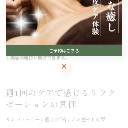
日常のセルフケアとプロによるエステを組み合わせるこ
とで、老廃物対策はより効果的になります。具体的に
は、自宅でのストレッチや軽いマッサージを毎日の習慣
にし、週1回は西4丁目駅周辺の専門店で本格的なリンパ
マッサージを受ける方法が挙げられます。これにより、
日々のケアと定期的なメンテナンスの相乗効果で、健康
ご予約はこちら
と美容の維持が期待できます。
ご予約はこちら
週1回のケアで感じるリラク
ゼーションの真価
リンパマッサージ週1回で得られる癒やし効果