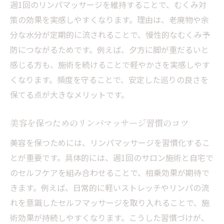
リンパマッサージを楽しみながら継続する
週1回のリンパマッサージを維持することで、むくみ対
工夫
策の効果を実感しやすくなります。理由は、老廃物や余
健やかさを保つリンパマッサージの実践的ヒン
分な水分が定期的に流されることで、慢性的なむくみ予
ト
防につながるためです。例えば、夕方に脚が重だるいと
感じる方も、施術を続けることで軽やかさを実感しやす
リンパマッサージで体調管理を徹底する実
くなります。頻度を守ることで、安定した巡りの良さを
践例
保てる点が大きなメリットです。
効果を高めるためのリンパマッサージ前後
のケア
美容を保つためのリンパマッサージ習慣のコツ
毎日の生活に活かせるリンパマッサージの
美容を保つためには、リンパマッサージを習慣化するこ
ポイント
とが重要です。具体的には、週1回のサロン施術と自宅で
健やかさを守るリンパマッサージの取り入
のセルフケアを組み合わせることで、相乗効果が期待で
れ方
きます。例えば、日常的に軽いストレッチやリンパの流
リンパマッサージで美と健康を叶える実践
れを意識したセルフマッサージを取り入れることで、施
的アイデア
術効果が持続しやすくなります。こうした習慣づけが、