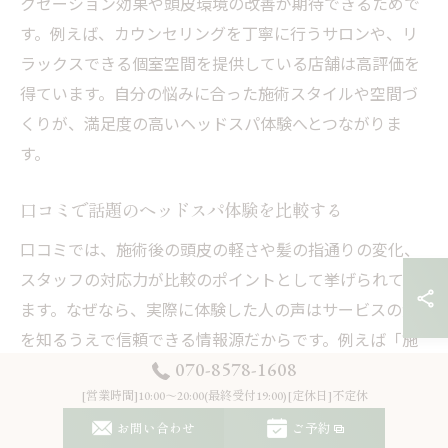
クゼーション効果や頭皮環境の改善が期待できるためで
す。例えば、カウンセリングを丁寧に行うサロンや、リ
ラックスできる個室空間を提供している店舗は高評価を
得ています。自分の悩みに合った施術スタイルや空間づ
くりが、満足度の高いヘッドスパ体験へとつながりま
す。
口コミで話題のヘッドスパ体験を比較する
口コミでは、施術後の頭皮の軽さや髪の指通りの変化、
スタッフの対応力が比較のポイントとして挙げられてい
ます。なぜなら、実際に体験した人の声はサービスの質
を知るうえで信頼できる情報源だからです。例えば「施
070-8578-1608
術後は目の疲れが和らいだ」「寝落ちするほどリラック
スできた」といった具体的な感想が多く見受けられま
[営業時間]10:00～20:00(最終受付19:00)[定休日]不定休
す。こうしたリアルな口コミを参考にすることで、自分
お問い合わせ
ご予約