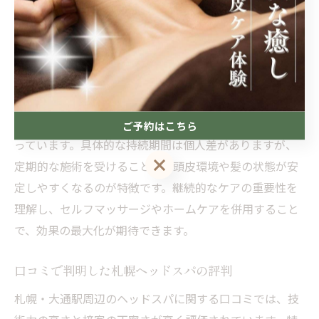
ヘッドスパで実感した心身の変化とその持続
ヘッドスパの効果は、施術直後だけでなく持続的な心身
の変化として現れます。多くの利用者が「睡眠の質が向
上した」「肩や首のコリが和らいだ」と実感しており、
リラクゼーションだけでなく生活の質の向上にもつなが
ご予約はこちら
っています。具体的な持続期間は個人差がありますが、
ご予約はこちら
定期的な施術を受けることで、頭皮環境や髪の状態が安
定しやすくなるのが特徴です。継続的なケアの重要性を
理解し、セルフマッサージやホームケアを併用すること
で、効果の最大化が期待できます。
口コミで判明した札幌ヘッドスパの評判
札幌・大通駅周辺のヘッドスパに関する口コミでは、技