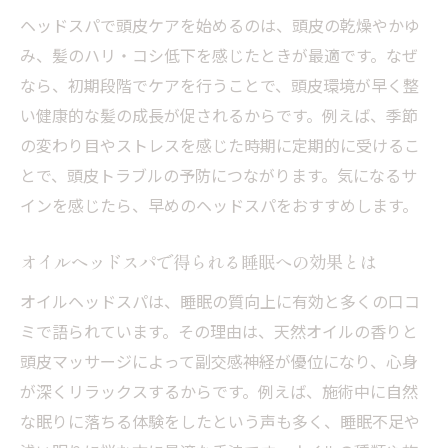
ヘッドスパで頭皮ケアを始めるのは、頭皮の乾燥やかゆ
札幌ヘッドスパで叶う深い癒しと安らぎ
み、髪のハリ・コシ低下を感じたときが最適です。なぜ
今日利用できるおすすめヘッドスパを紹介
なら、初期段階でケアを行うことで、頭皮環境が早く整
ヘッドスパの持続力と口コミ評価を徹底解説
い健康的な髪の成長が促されるからです。例えば、季節
ヘッドスパの効果はどれくらい続くのか検
の変わり目やストレスを感じた時期に定期的に受けるこ
証
とで、頭皮トラブルの予防につながります。気になるサ
口コミから読み解くヘッドスパの持続時間
インを感じたら、早めのヘッドスパをおすすめします。
専門的ヘッドスパで得られる長期的変化と
は
オイルヘッドスパで得られる睡眠への効果とは
ヘッドマニアも注目するヘッドスパの評判
オイルヘッドスパは、睡眠の質向上に有効と多くの口コ
札幌ヘッドスパの持続力を実体験から解説
ミで語られています。その理由は、天然オイルの香りと
口コミ評価で選ぶヘッドスパの選び方ポイ
頭皮マッサージによって副交感神経が優位になり、心身
ント
が深くリラックスするからです。例えば、施術中に自然
な眠りに落ちる体験をしたという声も多く、睡眠不足や
専門的ケアで頭皮と髪が変わる理由