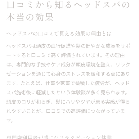
説
口コミから知るヘッドスパの
口コミで話題のヘッドスパ体験を比較する
本当の効果
札幌ヘッドスパで感じる癒しの時間とは
ヘッドスパの口コミで見える効果の理由とは
今日利用できるヘッドスパの探し方と注意
点
ヘッドスパは頭皮の血行促進や髪の健やかな成長をサポ
オイルヘッドスパの特徴とおすすめシーン
ートすると口コミで高く評価されています。その理由
は、専門的な手技やケア成分が頭皮環境を整え、リラク
ヘッドスパ体験者口コミから見える満足度
ゼーションを通じて心身のストレスを緩和する点にあり
体験談から学ぶ理想のヘッドスパ活用術
ます。たとえば、仕事や家事で蓄積した疲労が、ヘッド
体験談で分かるヘッドスパの選び方と効果
スパ施術後に軽減したという体験談が多く見られます。
口コミが教えるヘッドスパ活用のコツとは
頭皮のコリが和らぎ、髪にハリやツヤが戻る実感が得ら
ヘッドスパで理想の髪を手に入れる方法
れやすいことが、口コミでの高評価につながっていま
札幌ヘッドスパの体験談に見る変化の実感
す。
今日から実践できるヘッドスパ利用法を紹
介
専門店利用者が感じたリラクゼーション体験