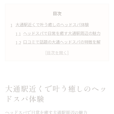
目次
大通駅近くで叶う癒しのヘッドスパ体験
ヘッドスパで日常を癒す大通駅周辺の魅力
口コミで話題の大通ヘッドスパの特徴を解
説
札幌ヘッドスパ専門店で感じる極上リラッ
クス
ヘッドスパで頭皮ケアを始める最適なタイ
ミング
大通駅近くで叶う癒しのヘッ
オイルヘッドスパで得られる睡眠への効果
ドスパ体験
とは
今日体験したいヘッドスパ選びのコツを紹
ヘッドスパで日常を癒す大通駅周辺の魅力