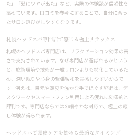
探る
た」「髪にツヤが出た」など、実際の体験談が信頼性を
高めています。口コミを参考にすることで、自分に合っ
ヘッドスパ体験者の口コミで分かる満足感
たサロン選びがしやすくなります。
専門店のヘッドスパが与えるリラクゼーシ
ョン
札幌ヘッドスパ専門店で感じる極上リラックス
寝落ちできるヘッドスパが人気の秘密とは
札幌のヘッドスパ専門店は、リラクゼーション効果の高
ヘッドスパで実感した心身の変化とその持
さで支持されています。なぜ専門店が選ばれるかという
続
と、施術環境や技術が一般サロンよりも特化しているた
口コミで判明した札幌ヘッドスパの評判
め、深い眠りや心身の緊張緩和を実感しやすいからで
リラクゼーションを求めるなら大通駅周辺へ
す。例えば、目元や頭皮を温かな手でほぐす施術は、デ
大通駅周辺で受けるヘッドスパの魅力とは
スクワークやスマートフォン利用による疲れに効果的と
口コミ人気が高いヘッドスパ専門店の特徴
評判です。専門店ならではの細やかな対応で、極上の癒
リラクゼーション効果に優れたヘッドスパ
し体験が得られます。
体験
ヘッドスパで頭皮ケアを始める最適なタイミング
オイルヘッドスパで味わう贅沢なひととき