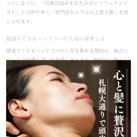
ってしまった」「日常の悩みを忘れるほどリラックスで
きた」との声が多く、専門店ならではの上質な癒しを感
じられます。
寝落ちできるヘッドスパが人気の秘密とは
寝落ちできるヘッドスパが人気を集める理由は、脳のリ
ラックス効果と深い休息感にあります。施術中に眠って
しまうほどの心地よさは、熟練の技術と静かな環境が生
み出すものです。具体的な取り組みとしては、照明や音
響まで配慮した空間づくりや、リズミカルなタッチによ
る頭皮ケアがあります。体験者の口コミでは「目覚めた
後の爽快感が格別」「施術後は頭がすっきりして集中力
が増した」といった感想が多く、日々のストレス解消や
リフレッシュに最適なサービスであることが分かりま
す。