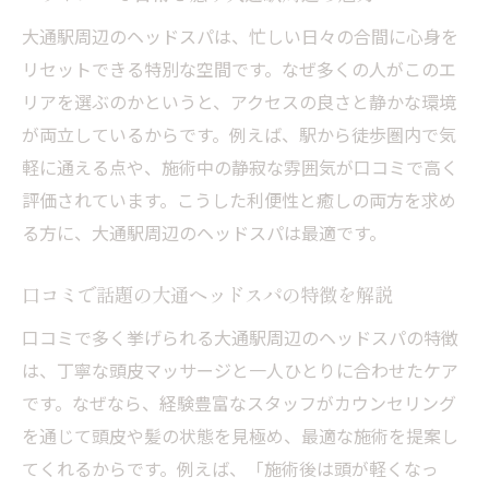
介
大通駅周辺のヘッドスパは、忙しい日々の合間に心身を
口コミから知るヘッドスパの本当の効果
リセットできる特別な空間です。なぜ多くの人がこのエ
ヘッドスパの口コミで見える効果の理由と
リアを選ぶのかというと、アクセスの良さと静かな環境
は
が両立しているからです。例えば、駅から徒歩圏内で気
専門店利用者が感じたリラクゼーション体
軽に通える点や、施術中の静寂な雰囲気が口コミで高く
験
評価されています。こうした利便性と癒しの両方を求め
寝落ち必至と話題の札幌ヘッドスパの実力
る方に、大通駅周辺のヘッドスパは最適です。
口コミが教えるヘッドスパの満足ポイント
ヘッドスパ口コミ比較で分かる変化と持続
口コミで話題の大通ヘッドスパの特徴を解説
力
口コミで多く挙げられる大通駅周辺のヘッドスパの特徴
実体験から分かるヘッドスパの選び方ガイ
は、丁寧な頭皮マッサージと一人ひとりに合わせたケア
ド
です。なぜなら、経験豊富なスタッフがカウンセリング
札幌で話題のヘッドスパがもたらす変化
を通じて頭皮や髪の状態を見極め、最適な施術を提案し
札幌ヘッドスパで髪と頭皮が変わる理由を
てくれるからです。例えば、「施術後は頭が軽くなっ