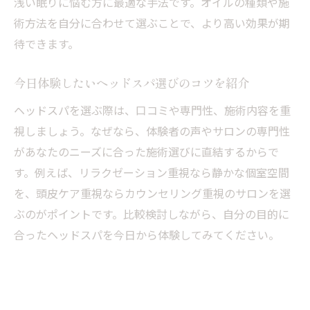
浅い眠りに悩む方に最適な手法です。オイルの種類や施
ヘッドスパ専門店が選ばれる理由と効果を
術方法を自分に合わせて選ぶことで、より高い効果が期
検証
待できます。
頭皮と髪にやさしいヘッドスパの秘密を解
説
今日体験したいヘッドスパ選びのコツを紹介
専門的なケアで髪質が変わるヘッドスパの
ヘッドスパを選ぶ際は、口コミや専門性、施術内容を重
力
視しましょう。なぜなら、体験者の声やサロンの専門性
口コミで人気のヘッドスパ技術と実感ポイ
があなたのニーズに合った施術選びに直結するからで
ント
す。例えば、リラクゼーション重視なら静かな個室空間
オイルヘッドスパが頭皮に与えるメリット
を、頭皮ケア重視ならカウンセリング重視のサロンを選
とは
ぶのがポイントです。比較検討しながら、自分の目的に
今日から始めるヘッドスパで美髪を目指す
合ったヘッドスパを今日から体験してみてください。
方法
今日試したいヘッドスパの魅力と選び方
ヘッドスパ選びで重視したいポイントを解