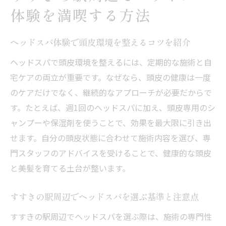
の比較方法
体験を満喫する方法
寝落ちしやすいヘッドスパの施術ポイント
ヘッドスパ体験で頭皮環境を整えるコツを紹介
とは
肩こりや眼精疲労を癒すヘッドスパ体験の
ヘッドスパで頭皮環境を整えるには、定期的な施術と自
魅力
宅ケアの両立が重要です。なぜなら、頭皮の健康は一度
のケアだけでなく、継続的なアプローチが必要だからで
心身を癒すヘッドスパの魅力と効果的な選び方
す。たとえば、週1回のヘッドスパに加え、頭皮専用のシ
ヘッドスパで心身のストレスをリセットす
ャンプーや保湿剤を使うことで、効果を最大限に引き出
る秘訣
せます。自分の頭皮状態に合わせて施術内容を選び、専
ヘッドスパの技術やサービス内容を見極め
門スタッフのアドバイスを受けることで、健康的な頭皮
る方法
と美髪を育てる土台が整います。
美髪を目指す人におすすめのヘッドスパ活
用術
すすきの駅周辺でヘッドスパを選ぶ基準と注意点
頭皮ケアに最適なヘッドスパの選び方を解
すすきの駅周辺でヘッドスパを選ぶ際は、施術の専門性
説