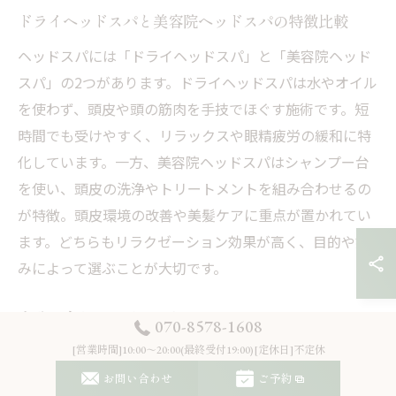
ドライヘッドスパと美容院ヘッドスパの特徴比較
ヘッドスパには「ドライヘッドスパ」と「美容院ヘッド
スパ」の2つがあります。ドライヘッドスパは水やオイル
を使わず、頭皮や頭の筋肉を手技でほぐす施術です。短
時間でも受けやすく、リラックスや眼精疲労の緩和に特
化しています。一方、美容院ヘッドスパはシャンプー台
を使い、頭皮の洗浄やトリートメントを組み合わせるの
が特徴。頭皮環境の改善や美髪ケアに重点が置かれてい
ます。どちらもリラクゼーション効果が高く、目的や好
みによって選ぶことが大切です。
自分に合うヘッドスパを選ぶためのポイント
070-8578-1608
自分に合ったヘッドスパを選ぶには、まず頭皮や髪の悩
[営業時間]10:00～20:00(最終受付19:00)[定休日]不定休
み、リラクゼーション重視かケア重視かを明確にしまし
お問い合わせ
ご予約