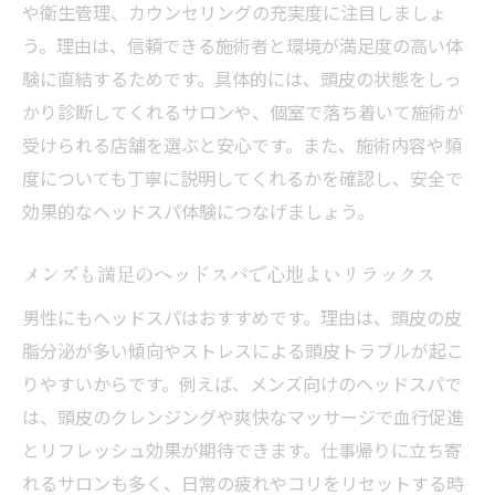
や衛生管理、カウンセリングの充実度に注目しましょ
メンズ向けヘッドスパの効果と特徴につい
う。理由は、信頼できる施術者と環境が満足度の高い体
て
験に直結するためです。具体的には、頭皮の状態をしっ
フェイスラインも整うヘッドスパの楽しみ
かり診断してくれるサロンや、個室で落ち着いて施術が
方
受けられる店舗を選ぶと安心です。また、施術内容や頻
ヘッドスパならではのリラクゼーションを堪能
度についても丁寧に説明してくれるかを確認し、安全で
しよう
効果的なヘッドスパ体験につなげましょう。
ヘッドスパ独自のリラックス効果を実感す
メンズも満足のヘッドスパで心地よいリラックス
る方法
寝落ちするほど癒されるヘッドスパの魅力
男性にもヘッドスパはおすすめです。理由は、頭皮の皮
に迫る
脂分泌が多い傾向やストレスによる頭皮トラブルが起こ
りやすいからです。例えば、メンズ向けのヘッドスパで
肩こりや眼精疲労緩和に役立つヘッドスパ
は、頭皮のクレンジングや爽快なマッサージで血行促進
体験談
とリフレッシュ効果が期待できます。仕事帰りに立ち寄
頭皮の健康維持に役立つヘッドスパの選び
れるサロンも多く、日常の疲れやコリをリセットする時
方