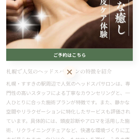
態に導かれるためです。これにより入眠がスムーズにな
り、眠りの質も向上します。例えば、施術後は「夜ぐっ
すり眠れるようになった」という声も多く聞かれます。
睡眠に悩みがある方は、ヘッドスパを生活に取り入れる
ことで、自然な形で質の高い睡眠を得ることが期待でき
ます。
ご予約はこちら
ご予約はこちら
札幌で人気のヘッドスパサロンの特徴を紹介
札幌・すすきの駅周辺で人気のヘッドスパサロンは、専
門性の高いスタッフによる丁寧なカウンセリングと、一
人ひとりに合った施術プランが特徴です。また、静かな
空間やリラクゼーションに特化したサービスも評価され
ています。具体的には、頭皮診断やアロマを活用した施
術、リクライニングチェアなど、快適な環境づくりに工