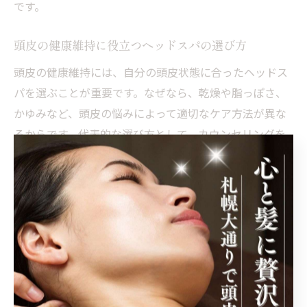
です。
頭皮の健康維持に役立つヘッドスパの選び方
頭皮の健康維持には、自分の頭皮状態に合ったヘッドス
パを選ぶことが重要です。なぜなら、乾燥や脂っぽさ、
かゆみなど、頭皮の悩みによって適切なケア方法が異な
るからです。代表的な選び方として、カウンセリングを
丁寧に行うサロンや、頭皮診断を実施しているサロンを
選ぶと効果的です。具体的には、施術前にしっかりと頭
皮チェックを受け、最適な施術内容を提案してもらうこ
とがポイントです。
ヘッドスパで睡眠の質が向上する理由を解説
ヘッドスパが睡眠の質向上に役立つのは、頭皮マッサー
ジによって副交感神経が優位になり、深いリラックス状