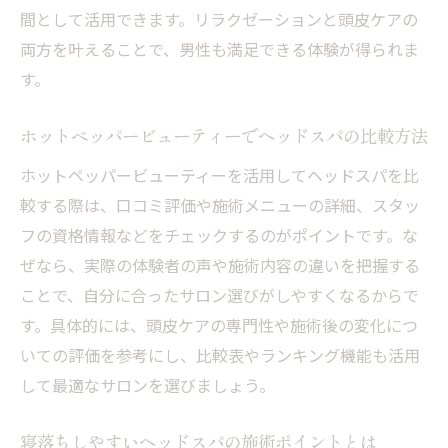
間として活用できます。リラクゼーションと頭皮ケアの
ヘッドスパで睡眠の質が向上する理由を解
両方を叶えることで、男性も満足できる体験が得られま
説
す。
札幌で人気のヘッドスパサロンの特徴を紹
介
ホットペッパービューティーでヘッドスパの比較方法
メンズにも人気のヘッドスパが注目される理由
ホットペッパービューティーを活用してヘッドスパを比
メンズに選ばれるヘッドスパのメリットを
較する際は、口コミ評価や施術メニューの詳細、スタッ
解説
フの資格情報などをチェックするのがポイントです。な
すすきの駅周辺でメンズ向けヘッドスパを
ぜなら、実際の体験者の声や施術内容の違いを把握する
探す
ことで、自分に合ったサロン選びがしやすくなるからで
頭皮ケアとリラクゼーションを兼ねた施術
す。具体的には、頭皮ケアの専門性や施術後の変化につ
体験
いての評価を参考にし、比較表やランキング機能も活用
フェイスケアもできるヘッドスパの新提案
して最適なサロンを選びましょう。
仕事帰りに立ち寄れるヘッドスパの選び方
寝落ちしやすいヘッドスパの施術ポイントとは