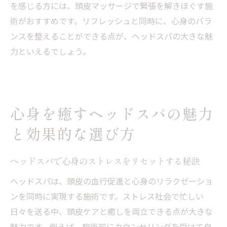
ヘッドスパの効果を持続させる頻度とは
を感じる方には、頭皮マッサージで緊張を解きほぐす施
術がおすすめです。リフレッシュと同時に、心身のバラ
毎月通うことで得られる頭皮へのメリット
ンスを整えることができる点が、ヘッドスパの大きな魅
ヘッドスパと頭皮ケアの理想的なサイクル
力といえるでしょう。
月1回のヘッドスパで健康美髪を目指す方法
定期的な施術がストレス軽減に与える影響
ヘッドスパの頻度と体調管理の関係性を解
説
心身を癒すヘッドスパの魅力
ドライヘッドスパと美容院ヘッドスパの違いを
と効果的な選び方
徹底解説
ドライヘッドスパと美容院ヘッドスパの特
ヘッドスパで心身のストレスをリセットする秘訣
徴比較
ヘッドスパは、頭皮の血行促進と心身のリラクゼーショ
自分に合うヘッドスパを選ぶためのポイン
ンを同時に実現する施術です。ストレス社会で忙しい
ト
日々を送る中、頭皮ケアと癒しを両立できる点が大きな
ヘッドマッサージとの違いや効果を正しく
魅力です。例えば、施術前にカウンセリングを受けて自