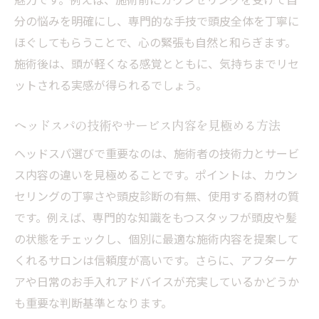
理解
分の悩みを明確にし、専門的な手技で頭皮全体を丁寧に
施術内容やリラクゼーション効果の違いは
ほぐしてもらうことで、心の緊張も自然と和らぎます。
何か
施術後は、頭が軽くなる感覚とともに、気持ちまでリセ
頭皮ケア目的で選ぶヘッドスパの選択基準
ットされる実感が得られるでしょう。
札幌エリアで体験できる各ヘッドスパの魅
ヘッドスパの技術やサービス内容を見極める方法
力
満足度を高めるヘッドスパ選びのポイントまと
ヘッドスパ選びで重要なのは、施術者の技術力とサービ
め
ス内容の違いを見極めることです。ポイントは、カウン
セリングの丁寧さや頭皮診断の有無、使用する商材の質
ヘッドスパ満足度を左右する重要な要素
です。例えば、専門的な知識をもつスタッフが頭皮や髪
口コミを参考にサロンを選ぶ際の注意点
の状態をチェックし、個別に最適な施術内容を提案して
施術の安全性と衛生管理を確認する方法
くれるサロンは信頼度が高いです。さらに、アフターケ
ヘッドスパの効果や体調への影響も事前に
アや日常のお手入れアドバイスが充実しているかどうか
確認
も重要な判断基準となります。
無料体験やキャンペーンを賢く活用するコ