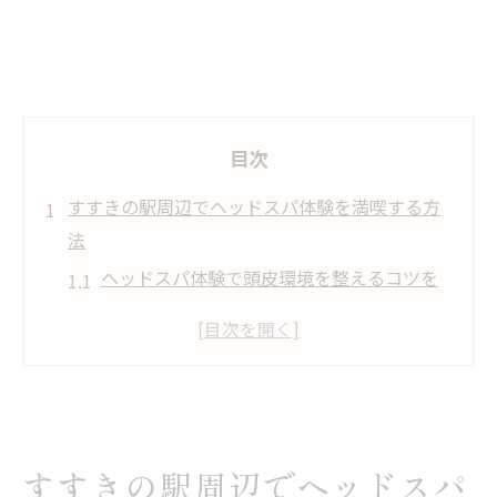
目次
すすきの駅周辺でヘッドスパ体験を満喫する方
法
ヘッドスパ体験で頭皮環境を整えるコツを
紹介
すすきの駅周辺でヘッドスパを選ぶ基準と
注意点
メンズも満足のヘッドスパで心地よいリラ
ックス
すすきの駅周辺でヘッドスパ
ホットペッパービューティーでヘッドスパ