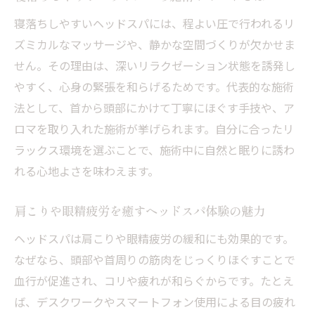
ヘッドスパで得られるメンズ美容効果とは
寝落ちしやすいヘッドスパには、程よい圧で行われるリ
頭皮ケアや肩こり解消に役立つヘッドスパ活用
ズミカルなマッサージや、静かな空間づくりが欠かせま
術
せん。その理由は、深いリラクゼーション状態を誘発し
ヘッドスパで肩こりと頭皮トラブルを同時
やすく、心身の緊張を和らげるためです。代表的な施術
にケア
法として、首から頭部にかけて丁寧にほぐす手技や、ア
眼精疲労にも効果的なヘッドスパ選びのコ
ロマを取り入れた施術が挙げられます。自分に合ったリ
ツ
ラックス環境を選ぶことで、施術中に自然と眠りに誘わ
頭皮ケアに最適な施術内容は何かを解説
れる心地よさを味わえます。
自宅ケアとヘッドスパの効果的な併用法
定期的なヘッドスパで健康的な髪を保つ方
肩こりや眼精疲労を癒すヘッドスパ体験の魅力
法
ヘッドスパは肩こりや眼精疲労の緩和にも効果的です。
肩こり解消に役立つヘッドスパの新しい活
なぜなら、頭部や首周りの筋肉をじっくりほぐすことで
用法
血行が促進され、コリや疲れが和らぐからです。たとえ
ヘッドスパを毎月受けるメリットと頻度の目安
ば、デスクワークやスマートフォン使用による目の疲れ