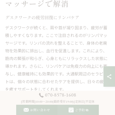
マッサージで解消
デスクワークの疲労回復にリンパケア
デスクワークが続くと、肩や首が凝り固まり、疲労が蓄
積しやすくなります。ここで注目されるのがリンパマッ
サージです。リンパの流れを整えることで、身体の老廃
物を効果的に排出し、血行を促進します。これにより、
筋肉の緊張が和らぎ、心身ともにリラックスした状態に
導かれます。さらに、リンパケアは免疫力の向上にも寄
与し、健康維持にも効果的です。大通駅周辺のセラピス
トは、個々の状態に合わせたケアを提供し、日々の疲れ
を癒すサポートをしてくれます。
070-8578-1608
[営業時間]10:00～20:00(最終受付19:00)[定休日]不定休
リンパマッサージで疲れをリフレッシュ
お問い合わせ
ご予約
リンパマッサージは、ただのリラクゼーションだけでな