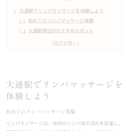
大通駅でリンパマッサージを体験しよう
初めてのリンパマッサージ体験
大通駅周辺のおすすめスポット
心身のリフレッシュを大通駅で
効果的なリンパマッサージの受け方
リンパマッサージ後のリラクゼーション法
大通駅でのリンパケアの魅力
心地よいリンパマッサージの魅力を発見
大通駅でリンパマッサージを
リンパマッサージがもたらす心地よさ
体験しよう
リラクゼーション効果を最大化する方法
リンパマッサージで体の疲れを取る
初めてのリンパマッサージ体験
大通駅周辺のリンパ施術の特徴
リンパマッサージは、体内のリンパ液の流れを促進し、
心地よさを追求したマッサージ体験