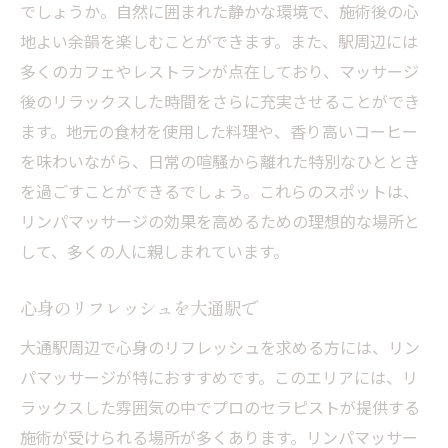
でしょうか。自然に囲まれた静かな環境で、施術後の心
こりを解消するリンパケアの魅力
地よい余韻を楽しむことができます。また、駅周辺には
肩と首のこりを和らげる方法
多くのカフェやレストランが点在しており、マッサージ
大通駅周辺で心身を癒すリンパマッサージ
後のリラックスした時間をさらに充実させることができ
大通駅で心身を癒す施術体験
ます。地元の食材を使用した料理や、香り高いコーヒー
リラクゼーションのための最適な場所
を味わいながら、日常の喧騒から離れた特別なひととき
を過ごすことができるでしょう。これらのスポットは、
心の癒しを提供するリンパマッサージ
リンパマッサージの効果を高めるための理想的な場所と
全身を癒すリンパケアの魅力
して、多くの人に親しまれています。
大通駅周辺で癒しを求める方へ
リンパマッサージで深い癒しを体感
心身のリフレッシュを大通駅で
デスクワークの疲れをリンパマッサージで解消
大通駅周辺で心身のリフレッシュを求める方には、リン
デスクワークの疲労回復にリンパケア
パマッサージが特におすすめです。このエリアには、リ
リンパマッサージで疲れをリフレッシュ
ラックスした雰囲気の中でプロのセラピストが提供する
オフィスワーカーに最適な癒しの方法
施術が受けられる場所が多くあります。リンパマッサー