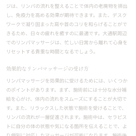
デスクワーク疲れをとる施術の魅力
ジは、リンパの流れを整えることで体内の老廃物を排出
し、免疫力を高める効果が期待できます。また、デスク
効果的なリンパマッサージの施術法
ワークで凝り固まった肩や首のコリを和らげることがで
デスクワーク疲れ解消のためのポイント
きるため、日々の疲れを癒すのに最適です。大通駅周辺
地元のセラピストとリンパマッサージ体験
でのリンパマッサージは、忙しい日常から離れて心身を
セラピストとの心温まる交流体験
リセットする貴重な時間となるでしょう。
地元セラピストのおすすめ施術法
心のこもったサービスを提供
効果的なリンパマッサージの受け方
セラピストとの対話でリラックス
リンパマッサージを効果的に受けるためには、いくつか
地元のプロフェッショナルの施術
のポイントがあります。まず、施術前には十分な水分補
心地よさを感じるセラピストの技
給を心がけ、体内の流れをスムーズにすることが大切で
す。また、リラックスした状態で施術を受けることで、
リンパの流れを整えて深い癒しを
リンパの流れが一層促進されます。施術中は、セラピス
リンパの流れを整える効果的な方法
トに自分の体の状態や気になる箇所を伝えることで、よ
深い癒しをもたらすリンパケア
り個別に対応したマッサージが可能になります。施術後