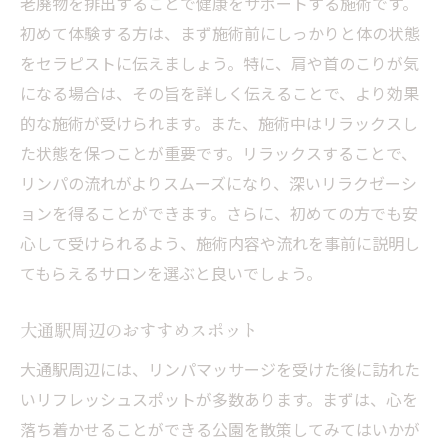
老廃物を排出することで健康をサポートする施術です。
リンパの流れを整えるポイント
初めて体験する方は、まず施術前にしっかりと体の状態
をセラピストに伝えましょう。特に、肩や首のこりが気
大通駅近くで深いリラクゼーション
になる場合は、その旨を詳しく伝えることで、より効果
大通駅周辺で最高のリラックスタイム
的な施術が受けられます。また、施術中はリラックスし
深い癒しを提供するリンパマッサージ
た状態を保つことが重要です。リラックスすることで、
大通駅でのリラクゼーションスポット
リンパの流れがよりスムーズになり、深いリラクゼーシ
リンパマッサージで心身を癒す方法
ョンを得ることができます。さらに、初めての方でも安
心身の疲れを癒す施術の魅力
心して受けられるよう、施術内容や流れを事前に説明し
リラックスできる施術環境の特徴
てもらえるサロンを選ぶと良いでしょう。
リンパマッサージで肩と首のこりを解消
大通駅周辺のおすすめスポット
肩と首のこりに効くリンパマッサージ
大通駅周辺には、リンパマッサージを受けた後に訪れた
デスクワークの疲れにおすすめ
いリフレッシュスポットが多数あります。まずは、心を
肩こり解消に効果的な施術法
落ち着かせることができる公園を散策してみてはいかが
リンパの流れを改善する理由