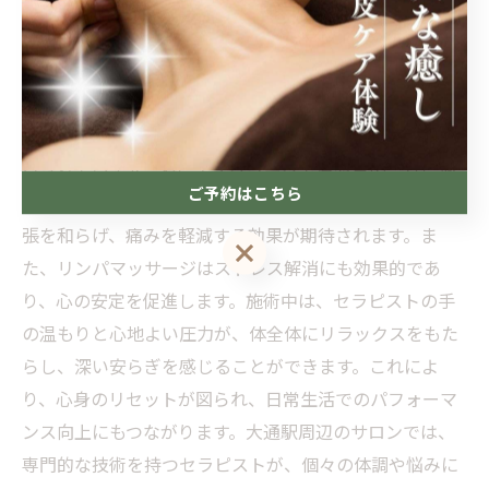
す。
深い癒しを提供するリンパマッサージ
リンパマッサージは、深い癒しを提供する施術として注
目されています。特にデスクワークで肩や首のこりに悩
ご予約はこちら
む方にとって、リンパの流れを促進することで筋肉の緊
張を和らげ、痛みを軽減する効果が期待されます。ま
ご予約はこちら
た、リンパマッサージはストレス解消にも効果的であ
り、心の安定を促進します。施術中は、セラピストの手
の温もりと心地よい圧力が、体全体にリラックスをもた
らし、深い安らぎを感じることができます。これによ
り、心身のリセットが図られ、日常生活でのパフォーマ
ンス向上にもつながります。大通駅周辺のサロンでは、
専門的な技術を持つセラピストが、個々の体調や悩みに