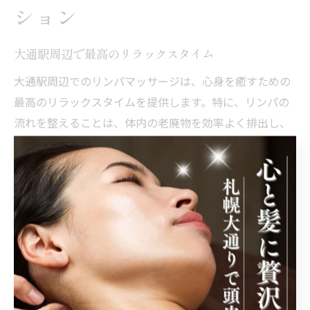
ション
大通駅周辺で最高のリラックスタイム
大通駅周辺でのリンパマッサージは、心身を癒すための
最高のリラックスタイムを提供します。特に、リンパの
流れを整えることは、体内の老廃物を効率よく排出し、
むくみや疲労感を軽減する効果があります。これによ
り、体が軽くなり、心もすっきりとリフレッシュできま
す。多忙な日々の中で、ひとときの静寂を味わい、心身
のバランスを取り戻すことができるのが魅力です。プロ
のセラピストによる丁寧な施術は、個々の体調や悩みに
応じてカスタマイズされており、施術後にはまるで新た
に生まれ変わったかのような感覚を味わえるでしょう。
地元のサロンでは、事前にカウンセリングを行い、一人
ひとりのニーズに合わせた施術プランを提案していま