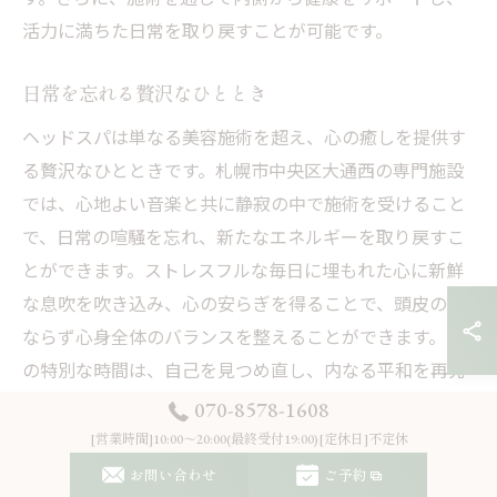
活力に満ちた日常を取り戻すことが可能です。
日常を忘れる贅沢なひととき
ヘッドスパは単なる美容施術を超え、心の癒しを提供す
る贅沢なひとときです。札幌市中央区大通西の専門施設
では、心地よい音楽と共に静寂の中で施術を受けること
で、日常の喧騒を忘れ、新たなエネルギーを取り戻すこ
とができます。ストレスフルな毎日に埋もれた心に新鮮
な息吹を吹き込み、心の安らぎを得ることで、頭皮のみ
ならず心身全体のバランスを整えることができます。こ
の特別な時間は、自己を見つめ直し、内なる平和を再発
見するための貴重な機会です。
070-8578-1608
[営業時間]10:00～20:00(最終受付19:00)[定休日]不定休
リラクゼーションがもたらす効果と持続性
お問い合わせ
ご予約