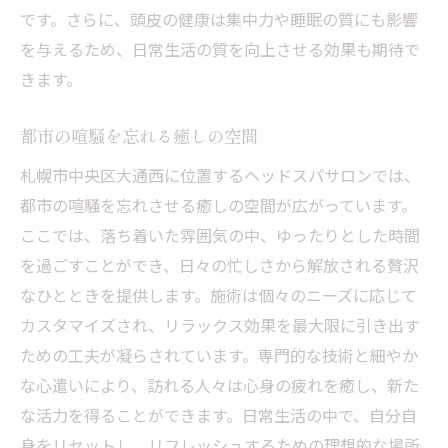
です。さらに、頭皮の健康は集中力や睡眠の質にも影響
心地よい空間で安心のケアを提供
を与えるため、日常生活の質を向上させる効果も期待で
札幌ならではのヘッドスパ体験
きます。
忙しい日常に癒しを札幌で体験する極上のヘッ
ドスパ
都市の喧騒を忘れる癒しの空間
札幌で見つける癒しのオアシス
札幌市中央区大通西に位置するヘッドスパサロンでは、
日常を忘れる贅沢なひととき
都市の喧騒を忘れさせる癒しの空間が広がっています。
リラクゼーションがもたらす効果と持続性
ここでは、落ち着いた雰囲気の中、ゆったりとした時間
頭皮ケアから始まる新しい自分
を過ごすことができ、日々の忙しさから解放される贅沢
心の疲れを解消するためのメソッド
なひとときを提供します。施術は個々のニーズに応じて
カスタマイズされ、リラックス効果を最大限に引き出す
心地よい静寂の中でのリラックスタイム
ための工夫が凝らされています。専門的な技術と細やか
札幌のヘッドスパで頭皮から始まる健康習慣
な心遣いにより、訪れる人々は心身の疲れを癒し、新た
ヘッドスパを日常に取り入れるメリット
な活力を得ることができます。日常生活の中で、自分自
頭皮ケアで健康な髪を手に入れる
身をリセットし、リフレッシュするための理想的な場所