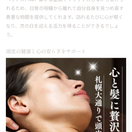
れるため、日常の喧騒から離れて自分自身を見つめ直す
貴重な時間を提供してくれます。訪れるたびに心が軽く
なり、次の日を迎える活力を得ることができるでしょ
う。
頭皮の健康と心の安らぎをサポート
ヘッドスパは、頭皮の健康を整えるために欠かせないケ
アとして注目されています。札幌市中央区大通西のサロ
ンでは、頭皮の状態を細かくチェックし、それに応じた
最適な施術を提供します。これにより、頭皮の血行が改
善され、健康な髪の成長を促進します。その結果、心地
よい刺激はリラクゼーション効果をもたらし、精神的な
安らぎを得ることができます。また、ヘッドスパを定期
的に受けることで、ストレスフルな状況にも柔軟に対応