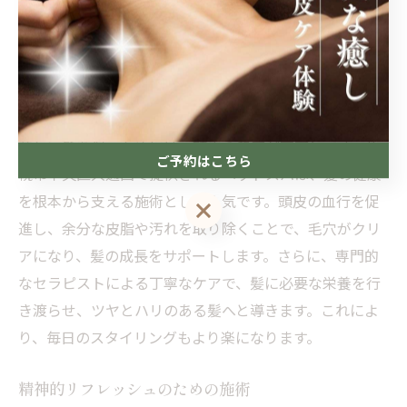
できるメンタルヘルスの強化が期待されます。日々の忙
しさの中で、自分自身に心と体のリフレッシュをプレゼ
ントする絶好の機会を提供します。
美しい髪を育むためのヘッドスパ
美しい髪を保つためには、頭皮の健康が不可欠です。札
ご予約はこちら
幌市中央区大通西で提供されるヘッドスパは、髪の健康
を根本から支える施術として人気です。頭皮の血行を促
ご予約はこちら
進し、余分な皮脂や汚れを取り除くことで、毛穴がクリ
アになり、髪の成長をサポートします。さらに、専門的
なセラピストによる丁寧なケアで、髪に必要な栄養を行
き渡らせ、ツヤとハリのある髪へと導きます。これによ
り、毎日のスタイリングもより楽になります。
精神的リフレッシュのための施術