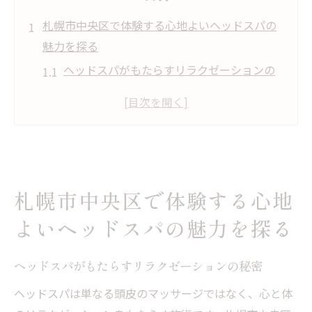
札幌市中央区で体験する心地よいヘッドスパの
魅力を探る
ヘッドスパがもたらすリラクゼーションの
秘密
札幌市中央区のヘッドスパが選ばれる理由
頭皮ケアの重要性とその効果
都市の喧騒を忘れる癒しの空間
最新技術を用いたヘッドスパの手法
札幌市中央区で体験する心地
地元の人々に愛されるヘッドスパサロン
よいヘッドスパの魅力を探る
ヘッドスパでストレスフリーを実現札幌での贅
沢な時間
ヘッドスパがもたらすリラクゼーションの秘密
ストレス解消に最適なヘッドスパの効果
ヘッドスパは単なる頭皮のマッサージではなく、心と体
札幌で見つける上質なヘッドスパサロン