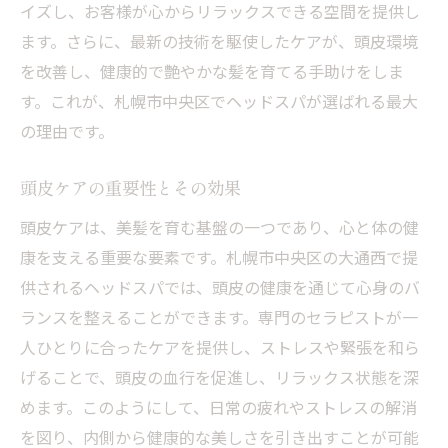
をリフレッシュ
イズし、お客様が心からリラックスできる空間を提供し
心身への癒しを与えるヘッドスパの技術
ます。さらに、最新の技術を駆使したケアが、頭皮環境
を改善し、健康的で艶やかな髪を育てる手助けをしま
札幌市中央区の人気リラクゼーションスポ
す。これが、札幌市中央区でヘッドスパが選ばれる最大
ット
の理由です。
多忙な日常から逃れる極上の時間
プロのセラピストによる丁寧な施術
頭皮ケアの重要性とその効果
心身のバランスを整えるヒーリング体験
頭皮ケアは、美髪を育む基盤の一つであり、心と体の健
ヘッドスパ後の変化と持続力
康を支える重要な要素です。札幌市中央区の大通西で提
ヘッドスパの専門家による個別ケアで健康をサ
供されるヘッドスパでは、頭皮の健康を通じて心身のバ
ポート
ランスを整えることができます。専門のセラピストが一
専門的な知識に基づく個別対応
人ひとりに合ったケアを提供し、ストレスや緊張を和ら
カスタマイズされたケアプランの提案
げることで、頭皮の血行を促進し、リラックス状態を深
健康を促進するための頭皮マッサージ
めます。このようにして、日常の疲れやストレスの解消
を図り、内側から健康的な美しさを引き出すことが可能
専門家が教えるヘッドスパの魅力