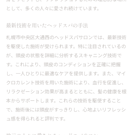
定期的なケアで維持するライフバランス
として、多くの人々に愛され続けています。
健康的な生活へ導く頭皮マッサージ
札幌のトレンドを取り入れたヘッドスパ
最新技術を用いたヘッドスパの手法
未来の健康を考えるヘッドスパの選び方
札幌市中央区大通西のヘッドスパサロンでは、最新技術
極上のリラクゼーションを提供する札幌のヘッ
を駆使した施術が受けられます。特に注目されているの
ドスパ体験
が、頭皮の状態を詳細に分析するスキャニング技術で
す。これにより、頭皮のコンディションを正確に把握
札幌で人気の高いリラクゼーションスポッ
し、一人ひとりに最適なケアを提供します。また、マイ
ト
クロカレント技術を用いた施術により、血行を促進し、
極上の時間を提供するサービス内容
リラクゼーション効果が高まるとともに、髪の健康を根
頭皮ケアによる至福の時間
本からサポートします。これらの技術を駆使すること
リピーター続出の理由を探る
で、施術後には頭皮がすっきりし、心地よいリフレッシ
都会の喧騒から解き放たれる瞬間
ュ感を得られると評判です。
札幌ならではの特別な体験を楽しむ