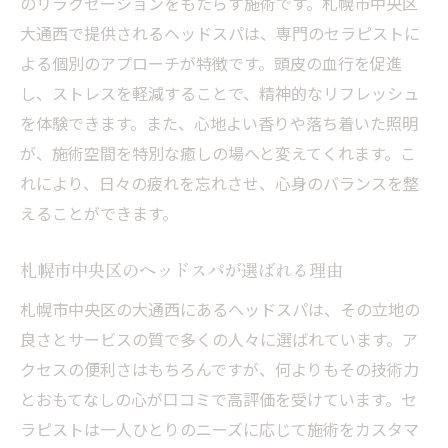
のリラクゼーションをもたらす施術です。札幌市中央区
贅沢な時間を演出する施術内容
大通西で提供されるヘッドスパは、専門のセラピストに
心と体にやさしいヘッドスパ体験
よる個別のアプローチが特徴です。頭皮の血行を促進
札幌の自然と調和するリラクゼーション
し、ストレスを軽減することで、精神的なリフレッシュ
ストレス社会でのヘッドスパの役割
を体験できます。また、心地よい香りや落ち着いた照明
が、施術空間を特別な癒しの場へと変えてくれます。こ
大通西のヘッドスパが心と頭皮に与える効果と
れにより、日々の疲れを忘れさせ、心身のバランスを整
は
えることができます。
大通西で体感できるヘッドスパの特長
頭皮の健康と心の安らぎをサポート
札幌市中央区のヘッドスパが選ばれる理由
美しい髪を育むためのヘッドスパ
札幌市中央区の大通西にあるヘッドスパは、その立地の
精神的リフレッシュのための施術
良さとサービスの質で多くの人々に選ばれています。ア
ヘッドスパの長期的効果とその秘訣
クセスの便利さはもちろんですが、何よりもその技術力
都市生活におけるヘッドスパの重要性
とおもてなしの心が口コミで高評価を受けています。セ
リラクゼーション効果抜群のヘッドスパで心身
ラピストは一人ひとりのニーズに応じて施術をカスタマ