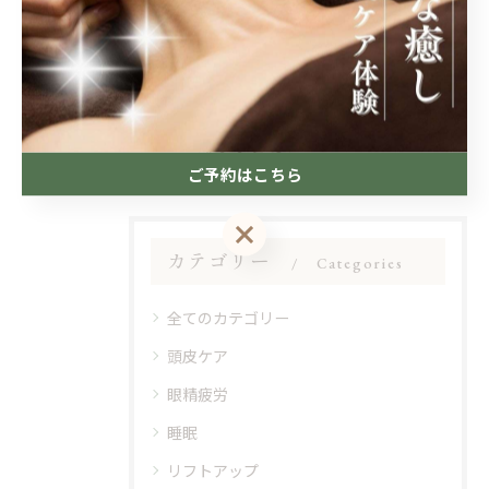
#トリートメント
#札幌
#専門店
#ヘッドスパ
#自律神経
#リラクゼーション
#すすきの
ご予約はこちら
ご予約はこちら
カテゴリー
Categories
全てのカテゴリー
頭皮ケア
眼精疲労
睡眠
リフトアップ