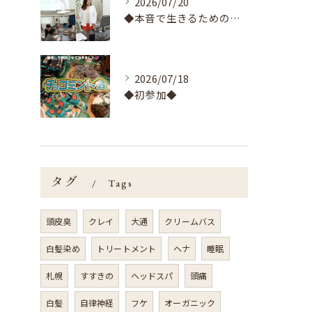
2026/07/20
◆本音で生きるためのセミナー◆
2026/07/18
◆初参加◆
タグ
Tags
頭皮臭
クレイ
大通
クリームバス
白髪染め
トリートメント
ヘナ
睡眠
札幌
すすきの
ヘッドスパ
頭痛
白髪
自律神経
フケ
オーガニック